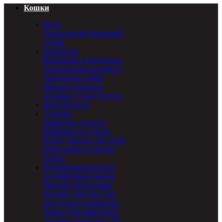
Кошки
Корм
Диетический
Влажный
Сухой
Лакомства
Витамины и минералы
Для выведения шерсти
Для чистки зубов
Мясные, вяленые,
печеные
Сухие
Другие
Наполнители
Туалеты
Закрытые туалеты
Коврики под туалет
Лотки
Пакеты для лотка
Приучение к унитазу
Совки
Ветеринарная аптека
Антибиотики
Бинты,
бандажи
Воротники,
попоны
Для глаз
Для
желудочно-кишечного
тракта
Для иммунной
системы
Для кожи
Для