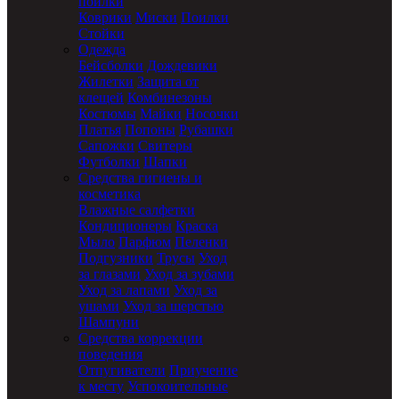
поилки
Коврики
Миски
Поилки
Стойки
Одежда
Бейсболки
Дождевики
Жилетки
Защита от
клещей
Комбинезоны
Костюмы
Майки
Носочки
Платья
Попоны
Рубашки
Сапожки
Свитеры
Футболки
Шапки
Средства гигиены и
косметика
Влажные салфетки
Кондиционеры
Краска
Мыло
Парфюм
Пеленки
Подгузники
Трусы
Уход
за глазами
Уход за зубами
Уход за лапами
Уход за
ушами
Уход за шерстью
Шампуни
Средства коррекции
поведения
Отпугиватели
Приучение
к месту
Успокоительные