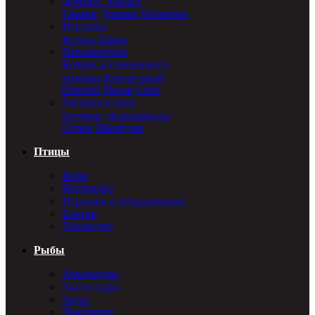
Домики, лежаки
Гамаки
Домики
Кроватки
Игрушки
Колеса
Шары
Наполнители
Коврик из пенькового
волокна
Кукурузный
Опилки
Песок
Сено
Гигиена и уход
Груминг
Дезодоранты
Спреи
Шампуни
Птицы
Корм
Витамины
Игрушки и оборудование
Клетки
Лакомства
Рыбы
Аквариумы
Аксессуары
Грунт
Декорация