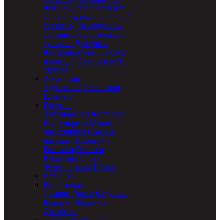
печени
Для полости рта
Для почек и мочеполовой
системы
Для сердечно-
сосудистой системы
Для
суставов
Для ушей
Контрацептивы
От блох
и клещей
От глистов
От
стресса
Амуниция
Адресники
Ошейники
Шлейки
Груминг
Антицарапки
Когтерезы
Колтунорезы
Машинки
для стрижки
Ножи и
насадки
Пуходерки
Расчески
Резинки
Рукавицы
Спреи
Фурминаторы
Щетки
Игрушки
Когтеточки
Домики
Доски
Игрушки
Коврики
Лежанки
Столбики
Лежаки и домики