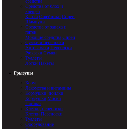
средства
Средства от блох и
клещей
Капли
Ошейники
Спреи
Шампуни
Средства от запаха и
пятен
Моющие средства
Спреи
Сумки и переноски
Автогамаки
Переноски
Рюкзаки
Сумки
Туалеты
Лотки
Пакеты
Грызуны
Корм
Лакомства и витамины
Кормушки, поилки
Кормушки
Миски
Поилки
Клетки, переноски
Клетки
Переноски
Туалеты
Оборудование