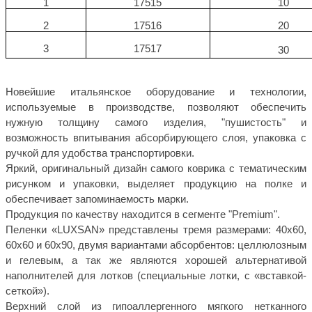
1
17515
10
2
17516
20
3
17517
30
Новейшие итальянское оборудование и технологии,
используемые в производстве, позволяют обеспечить
нужную толщину самого изделия, "пушистость" и
возможность впитывания абсорбирующего слоя, упаковка с
ручкой для удобства транспортировки.
Яркий, оригинальный дизайн самого коврика с тематическим
рисунком и упаковки, выделяет продукцию на полке и
обеспечивает запоминаемость марки.
Продукция по качеству находится в сегменте "Premium".
Пеленки «LUXSAN» представлены тремя размерами: 40х60,
60х60 и 60х90, двумя вариантами абсорбентов: целлюлозным
и гелевым, а так же являются хорошей альтернативой
наполнителей для лотков (специальные лотки, с «вставкой-
сеткой»).
Верхний слой из гипоаллергенного мягкого нетканного