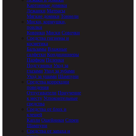
Картонные домики
Лежанки
Матрасы
Мягкие домики
Тоннели
Миски, кормушки,
поилки
Коврики
Миски
Совочки
Средства гигиены и
косметика
Бальзамы
Влажные
салфетки
Кондиционеры
Парфюм
Пеленки
Подгузники
Уход за
глазами
Уход за зубами
Уход за ушами
Шампуни
Средства коррекции
поведения
Отпугиватели
Приучение
к месту
Успокоительные
средства
Средства от блох и
клещей
Капли
Ошейники
Спреи
Шампуни
Средства от запаха и