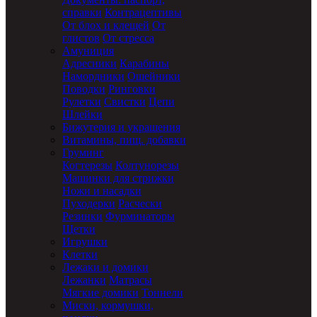
справки
Контрацептивы
От блох и клещей
От
глистов
От стресса
Амуниция
Адресники
Карабины
Намордники
Ошейники
Поводки
Ринговки
Рулетки
Свистки
Цепи
Шлейки
Бижутерия и украшения
Витамины, пищ. добавки
Груминг
Когтерезы
Колтунорезы
Машинки для стрижки
Ножи и насадки
Пуходерки
Расчески
Резинки
Фурминаторы
Щетки
Игрушки
Клетки
Лежаки и домики
Лежанки
Матрасы
Мягкие домики
Тоннели
Миски, кормушки,