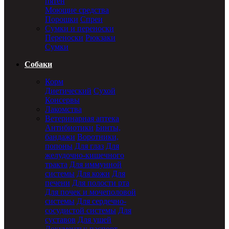
пятен
Моющие средства
Порошки
Спреи
Сумки и переноски
Переноски
Рюкзаки
Сумки
Собаки
Корм
Диетический
Сухой
Консервы
Лакомства
Ветеринарная аптека
Антибиотики
Бинты,
бандажи
Воротники,
попоны
Для глаз
Для
желудочно-кишечного
тракта
Для иммунной
системы
Для кожи
Для
печени
Для полости рта
Для почек и мочеполовой
системы
Для сердечно-
сосудистой системы
Для
суставов
Для ушей
Документы: паспорт,