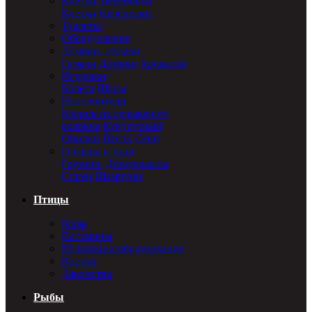
Клетки, переноски
Клетки
Переноски
Туалеты
Оборудование
Домики, лежаки
Гамаки
Домики
Кроватки
Игрушки
Колеса
Шары
Наполнители
Коврик из пенькового
волокна
Кукурузный
Опилки
Песок
Сено
Гигиена и уход
Груминг
Дезодоранты
Спреи
Шампуни
Птицы
Корм
Витамины
Игрушки и оборудование
Клетки
Лакомства
Рыбы