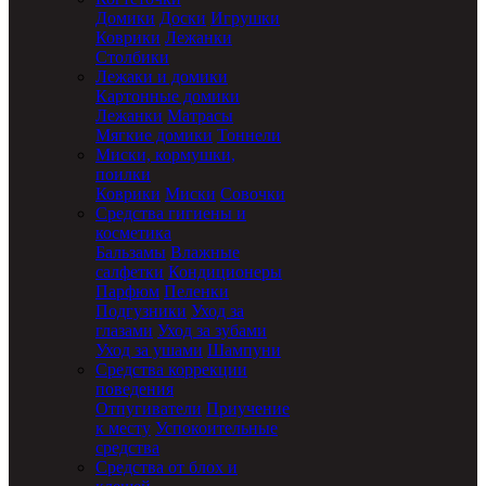
Домики
Доски
Игрушки
Коврики
Лежанки
Столбики
Лежаки и домики
Картонные домики
Лежанки
Матрасы
Мягкие домики
Тоннели
Миски, кормушки,
поилки
Коврики
Миски
Совочки
Средства гигиены и
косметика
Бальзамы
Влажные
салфетки
Кондиционеры
Парфюм
Пеленки
Подгузники
Уход за
глазами
Уход за зубами
Уход за ушами
Шампуни
Средства коррекции
поведения
Отпугиватели
Приучение
к месту
Успокоительные
средства
Средства от блох и