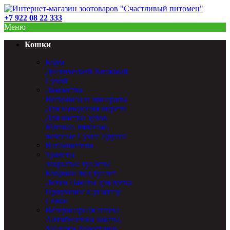
+7 922 08 22 333
Меню
Кошки
Корм
Диетический
Влажный
Сухой
Лакомства
Витамины и минералы
Для выведения шерсти
Для чистки зубов
Мясные, вяленые,
печеные
Сухие
Другие
Наполнители
Туалеты
Закрытые туалеты
Коврики под туалет
Лотки
Пакеты для лотка
Приучение к унитазу
Совки
Ветеринарная аптека
Антибиотики
Бинты,
бандажи
Воротники,