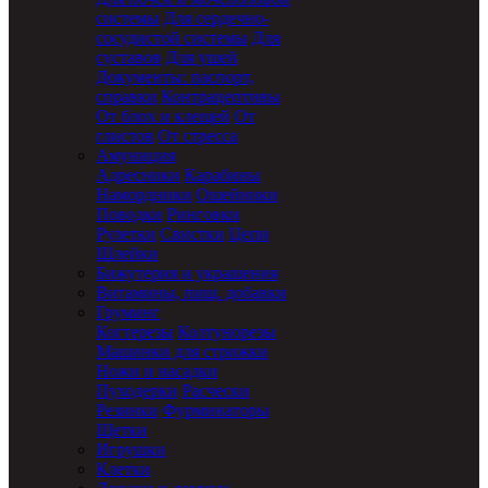
системы
Для сердечно-
сосудистой системы
Для
суставов
Для ушей
Документы: паспорт,
справки
Контрацептивы
От блох и клещей
От
глистов
От стресса
Амуниция
Адресники
Карабины
Намордники
Ошейники
Поводки
Ринговки
Рулетки
Свистки
Цепи
Шлейки
Бижутерия и украшения
Витамины, пищ. добавки
Груминг
Когтерезы
Колтунорезы
Машинки для стрижки
Ножи и насадки
Пуходерки
Расчески
Резинки
Фурминаторы
Щетки
Игрушки
Клетки