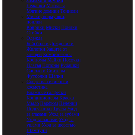
Лежаки и домики
Лежанки
Матрасы
Мягкие домики
Тоннели
Миски, кормушки,
поилки
Коврики
Миски
Поилки
Стойки
Одежда
Бейсболки
Дождевики
Жилетки
Защита от
клещей
Комбинезоны
Костюмы
Майки
Носочки
Платья
Попоны
Рубашки
Сапожки
Свитеры
Футболки
Шапки
Средства гигиены и
косметика
Влажные салфетки
Кондиционеры
Краска
Мыло
Парфюм
Пеленки
Подгузники
Трусы
Уход
за глазами
Уход за зубами
Уход за лапами
Уход за
ушами
Уход за шерстью
Шампуни