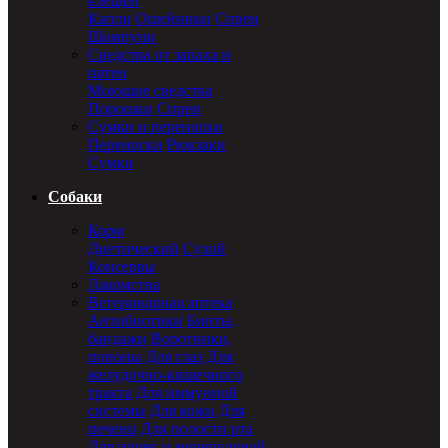
клещей
Капли
Ошейники
Спреи
Шампуни
Средства от запаха и
пятен
Моющие средства
Порошки
Спреи
Сумки и переноски
Переноски
Рюкзаки
Сумки
Собаки
Корм
Диетический
Сухой
Консервы
Лакомства
Ветеринарная аптека
Антибиотики
Бинты,
бандажи
Воротники,
попоны
Для глаз
Для
желудочно-кишечного
тракта
Для иммунной
системы
Для кожи
Для
печени
Для полости рта
Для почек и мочеполовой