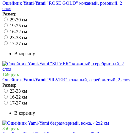
Ошейник
Yami-Yami
"ROSE GOLD" кожаный, розовый, 2
слоя
Размер
29-39 см
19-25 см
16-22 см
23-33 см
17-27 см
В корзину
169 руб.
Ошейник
Yami-Yami
"SILVER" кожаный, серебристый, 2 слоя
Размер
23-33 см
16-22 см
17-27 см
В корзину
356 руб.