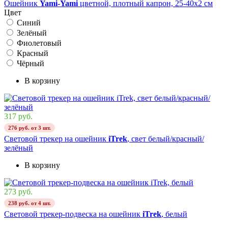
Ошейник
Yami-Yami
цветной, плотный капрон, 25-40х2 см
Цвет
Синий
Зелёный
Фиолетовый
Красный
Чёрный
В корзину
317 руб.
276 руб. от 3 шт.
Cветовой трекер на ошейник
iTrek
, свет белый/красный/
зелёный
В корзину
273 руб.
238 руб. от 4 шт.
Cветовой трекер-подвеска на ошейник
iTrek
, белый