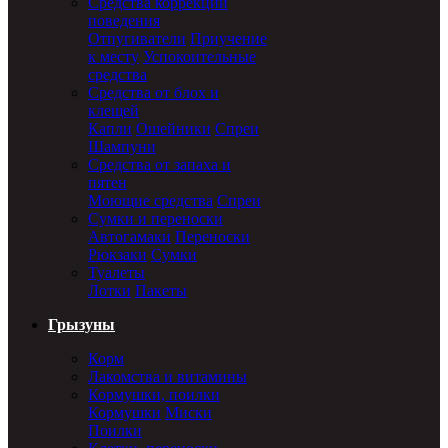
Средства коррекции
поведения
Отпугиватели
Приучение
к месту
Успокоительные
средства
Средства от блох и
клещей
Капли
Ошейники
Спреи
Шампуни
Средства от запаха и
пятен
Моющие средства
Спреи
Сумки и переноски
Автогамаки
Переноски
Рюкзаки
Сумки
Туалеты
Лотки
Пакеты
Грызуны
Корм
Лакомства и витамины
Кормушки, поилки
Кормушки
Миски
Поилки