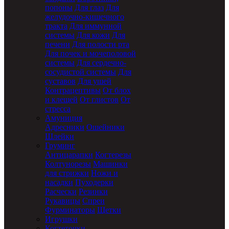
попоны
Для глаз
Для
желудочно-кишечного
тракта
Для иммунной
системы
Для кожи
Для
печени
Для полости рта
Для почек и мочеполовой
системы
Для сердечно-
сосудистой системы
Для
суставов
Для ушей
Контрацептивы
От блох
и клещей
От глистов
От
стресса
Амуниция
Адресники
Ошейники
Шлейки
Груминг
Антицарапки
Когтерезы
Колтунорезы
Машинки
для стрижки
Ножи и
насадки
Пуходерки
Расчески
Резинки
Рукавицы
Спреи
Фурминаторы
Щетки
Игрушки
Когтеточки