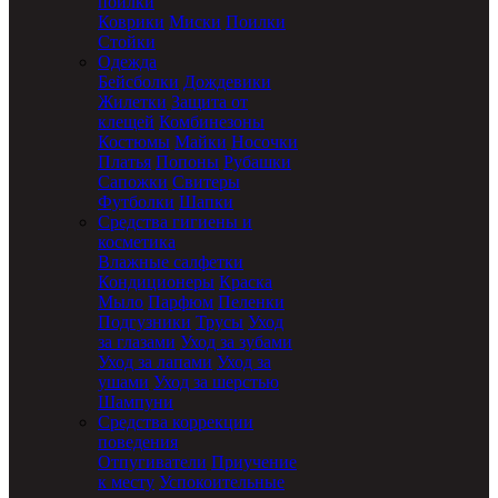
поилки
Коврики
Миски
Поилки
Стойки
Одежда
Бейсболки
Дождевики
Жилетки
Защита от
клещей
Комбинезоны
Костюмы
Майки
Носочки
Платья
Попоны
Рубашки
Сапожки
Свитеры
Футболки
Шапки
Средства гигиены и
косметика
Влажные салфетки
Кондиционеры
Краска
Мыло
Парфюм
Пеленки
Подгузники
Трусы
Уход
за глазами
Уход за зубами
Уход за лапами
Уход за
ушами
Уход за шерстью
Шампуни
Средства коррекции
поведения
Отпугиватели
Приучение
к месту
Успокоительные