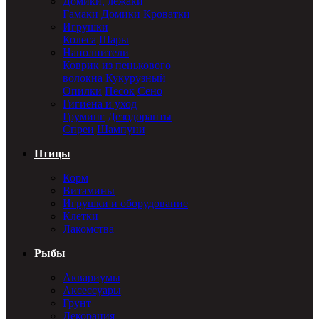
Домики, лежаки
Гамаки
Домики
Кроватки
Игрушки
Колеса
Шары
Наполнители
Коврик из пенькового
волокна
Кукурузный
Опилки
Песок
Сено
Гигиена и уход
Груминг
Дезодоранты
Спреи
Шампуни
Птицы
Корм
Витамины
Игрушки и оборудование
Клетки
Лакомства
Рыбы
Аквариумы
Аксессуары
Грунт
Декорация