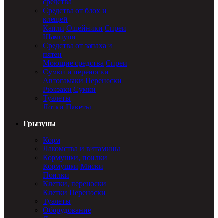
средства
Средства от блох и
клещей
Капли
Ошейники
Спреи
Шампуни
Средства от запаха и
пятен
Моющие средства
Спреи
Сумки и переноски
Автогамаки
Переноски
Рюкзаки
Сумки
Туалеты
Лотки
Пакеты
Грызуны
Корм
Лакомства и витамины
Кормушки, поилки
Кормушки
Миски
Поилки
Клетки, переноски
Клетки
Переноски
Туалеты
Оборудование