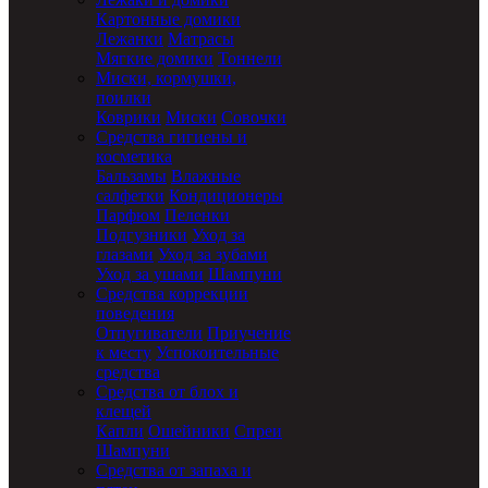
Картонные домики
Лежанки
Матрасы
Мягкие домики
Тоннели
Миски, кормушки,
поилки
Коврики
Миски
Совочки
Средства гигиены и
косметика
Бальзамы
Влажные
салфетки
Кондиционеры
Парфюм
Пеленки
Подгузники
Уход за
глазами
Уход за зубами
Уход за ушами
Шампуни
Средства коррекции
поведения
Отпугиватели
Приучение
к месту
Успокоительные
средства
Средства от блох и
клещей
Капли
Ошейники
Спреи
Шампуни
Средства от запаха и