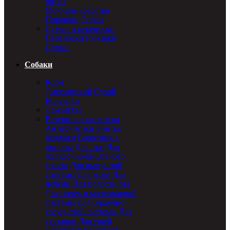
пятен
Моющие средства
Порошки
Спреи
Сумки и переноски
Переноски
Рюкзаки
Сумки
Собаки
Корм
Диетический
Сухой
Консервы
Лакомства
Ветеринарная аптека
Антибиотики
Бинты,
бандажи
Воротники,
попоны
Для глаз
Для
желудочно-кишечного
тракта
Для иммунной
системы
Для кожи
Для
печени
Для полости рта
Для почек и мочеполовой
системы
Для сердечно-
сосудистой системы
Для
суставов
Для ушей
Документы: паспорт,