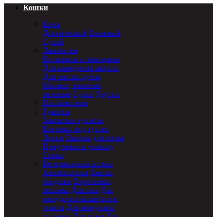
Кошки
Корм
Диетический
Влажный
Сухой
Лакомства
Витамины и минералы
Для выведения шерсти
Для чистки зубов
Мясные, вяленые,
печеные
Сухие
Другие
Наполнители
Туалеты
Закрытые туалеты
Коврики под туалет
Лотки
Пакеты для лотка
Приучение к унитазу
Совки
Ветеринарная аптека
Антибиотики
Бинты,
бандажи
Воротники,
попоны
Для глаз
Для
желудочно-кишечного
тракта
Для иммунной
системы
Для кожи
Для