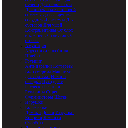
печени
Для полости рта
Для почек и мочеполовой
системы
Для сердечно-
сосудистой системы
Для
суставов
Для ушей
Контрацептивы
От блох
и клещей
От глистов
От
стресса
Амуниция
Адресники
Ошейники
Шлейки
Груминг
Антицарапки
Когтерезы
Колтунорезы
Машинки
для стрижки
Ножи и
насадки
Пуходерки
Расчески
Резинки
Рукавицы
Спреи
Фурминаторы
Щетки
Игрушки
Когтеточки
Домики
Доски
Игрушки
Коврики
Лежанки
Столбики
Лежаки и домики