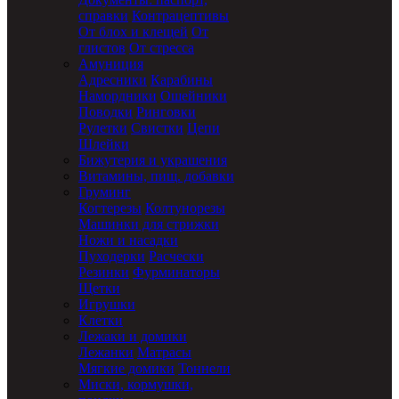
справки
Контрацептивы
От блох и клещей
От
глистов
От стресса
Амуниция
Адресники
Карабины
Намордники
Ошейники
Поводки
Ринговки
Рулетки
Свистки
Цепи
Шлейки
Бижутерия и украшения
Витамины, пищ. добавки
Груминг
Когтерезы
Колтунорезы
Машинки для стрижки
Ножи и насадки
Пуходерки
Расчески
Резинки
Фурминаторы
Щетки
Игрушки
Клетки
Лежаки и домики
Лежанки
Матрасы
Мягкие домики
Тоннели
Миски, кормушки,