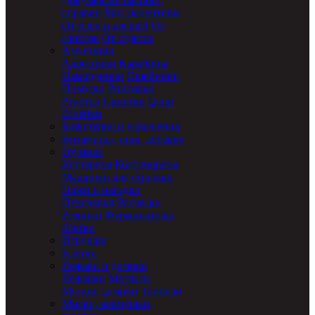
справки
Контрацептивы
От блох и клещей
От
глистов
От стресса
Амуниция
Адресники
Карабины
Намордники
Ошейники
Поводки
Ринговки
Рулетки
Свистки
Цепи
Шлейки
Бижутерия и украшения
Витамины, пищ. добавки
Груминг
Когтерезы
Колтунорезы
Машинки для стрижки
Ножи и насадки
Пуходерки
Расчески
Резинки
Фурминаторы
Щетки
Игрушки
Клетки
Лежаки и домики
Лежанки
Матрасы
Мягкие домики
Тоннели
Миски, кормушки,