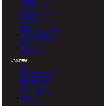
средства
Средства от блох и
клещей
Капли
Ошейники
Спреи
Шампуни
Средства от запаха и
пятен
Моющие средства
Спреи
Сумки и переноски
Автогамаки
Переноски
Рюкзаки
Сумки
Туалеты
Лотки
Пакеты
Грызуны
Корм
Лакомства и витамины
Кормушки, поилки
Кормушки
Миски
Поилки
Клетки, переноски
Клетки
Переноски
Туалеты
Оборудование