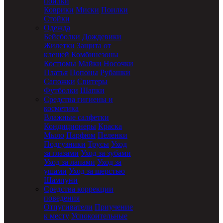
поилки
Коврики
Миски
Поилки
Стойки
Одежда
Бейсболки
Дождевики
Жилетки
Защита от
клещей
Комбинезоны
Костюмы
Майки
Носочки
Платья
Попоны
Рубашки
Сапожки
Свитеры
Футболки
Шапки
Средства гигиены и
косметика
Влажные салфетки
Кондиционеры
Краска
Мыло
Парфюм
Пеленки
Подгузники
Трусы
Уход
за глазами
Уход за зубами
Уход за лапами
Уход за
ушами
Уход за шерстью
Шампуни
Средства коррекции
поведения
Отпугиватели
Приучение
к месту
Успокоительные