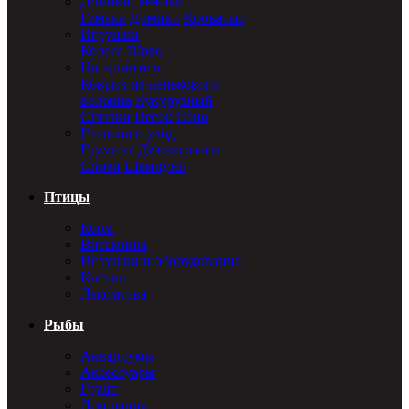
Домики, лежаки
Гамаки
Домики
Кроватки
Игрушки
Колеса
Шары
Наполнители
Коврик из пенькового
волокна
Кукурузный
Опилки
Песок
Сено
Гигиена и уход
Груминг
Дезодоранты
Спреи
Шампуни
Птицы
Корм
Витамины
Игрушки и оборудование
Клетки
Лакомства
Рыбы
Аквариумы
Аксессуары
Грунт
Декорация