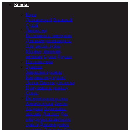
Кошки
Корм
Диетический
Влажный
Сухой
Лакомства
Витамины и минералы
Для выведения шерсти
Для чистки зубов
Мясные, вяленые,
печеные
Сухие
Другие
Наполнители
Туалеты
Закрытые туалеты
Коврики под туалет
Лотки
Пакеты для лотка
Приучение к унитазу
Совки
Ветеринарная аптека
Антибиотики
Бинты,
бандажи
Воротники,
попоны
Для глаз
Для
желудочно-кишечного
тракта
Для иммунной
системы
Для кожи
Для