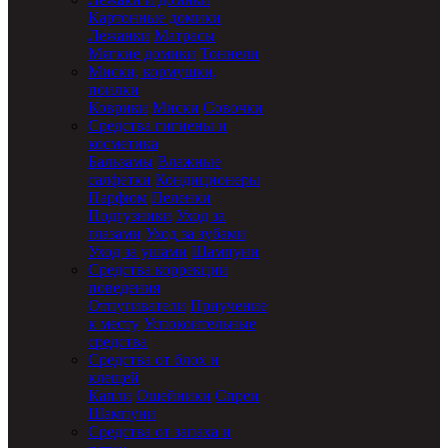
Картонные домики
Лежанки
Матрасы
Мягкие домики
Тоннели
Миски, кормушки,
поилки
Коврики
Миски
Совочки
Средства гигиены и
косметика
Бальзамы
Влажные
салфетки
Кондиционеры
Парфюм
Пеленки
Подгузники
Уход за
глазами
Уход за зубами
Уход за ушами
Шампуни
Средства коррекции
поведения
Отпугиватели
Приучение
к месту
Успокоительные
средства
Средства от блох и
клещей
Капли
Ошейники
Спреи
Шампуни
Средства от запаха и