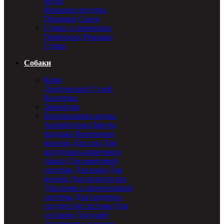
пятен
Моющие средства
Порошки
Спреи
Сумки и переноски
Переноски
Рюкзаки
Сумки
Собаки
Корм
Диетический
Сухой
Консервы
Лакомства
Ветеринарная аптека
Антибиотики
Бинты,
бандажи
Воротники,
попоны
Для глаз
Для
желудочно-кишечного
тракта
Для иммунной
системы
Для кожи
Для
печени
Для полости рта
Для почек и мочеполовой
системы
Для сердечно-
сосудистой системы
Для
суставов
Для ушей
Документы: паспорт,