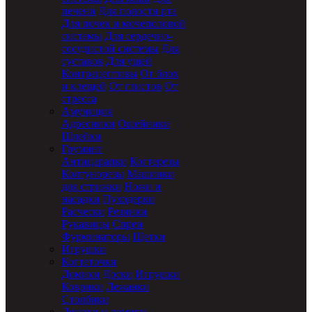
печени
Для полости рта
Для почек и мочеполовой
системы
Для сердечно-
сосудистой системы
Для
суставов
Для ушей
Контрацептивы
От блох
и клещей
От глистов
От
стресса
Амуниция
Адресники
Ошейники
Шлейки
Груминг
Антицарапки
Когтерезы
Колтунорезы
Машинки
для стрижки
Ножи и
насадки
Пуходерки
Расчески
Резинки
Рукавицы
Спреи
Фурминаторы
Щетки
Игрушки
Когтеточки
Домики
Доски
Игрушки
Коврики
Лежанки
Столбики
Лежаки и домики