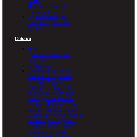
пятен
Моющие средства
Порошки
Спреи
Сумки и переноски
Переноски
Рюкзаки
Сумки
Собаки
Корм
Диетический
Сухой
Консервы
Лакомства
Ветеринарная аптека
Антибиотики
Бинты,
бандажи
Воротники,
попоны
Для глаз
Для
желудочно-кишечного
тракта
Для иммунной
системы
Для кожи
Для
печени
Для полости рта
Для почек и мочеполовой
системы
Для сердечно-
сосудистой системы
Для
суставов
Для ушей
Документы: паспорт,