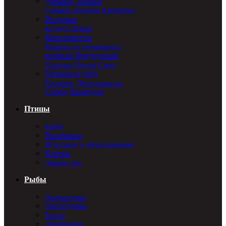
Домики, лежаки
Гамаки
Домики
Кроватки
Игрушки
Колеса
Шары
Наполнители
Коврик из пенькового
волокна
Кукурузный
Опилки
Песок
Сено
Гигиена и уход
Груминг
Дезодоранты
Спреи
Шампуни
Птицы
Корм
Витамины
Игрушки и оборудование
Клетки
Лакомства
Рыбы
Аквариумы
Аксессуары
Грунт
Декорация