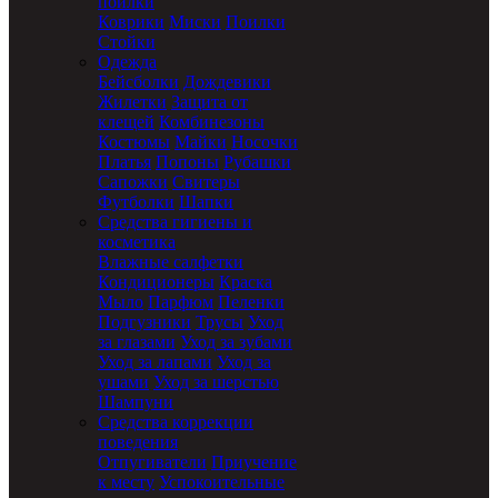
поилки
Коврики
Миски
Поилки
Стойки
Одежда
Бейсболки
Дождевики
Жилетки
Защита от
клещей
Комбинезоны
Костюмы
Майки
Носочки
Платья
Попоны
Рубашки
Сапожки
Свитеры
Футболки
Шапки
Средства гигиены и
косметика
Влажные салфетки
Кондиционеры
Краска
Мыло
Парфюм
Пеленки
Подгузники
Трусы
Уход
за глазами
Уход за зубами
Уход за лапами
Уход за
ушами
Уход за шерстью
Шампуни
Средства коррекции
поведения
Отпугиватели
Приучение
к месту
Успокоительные