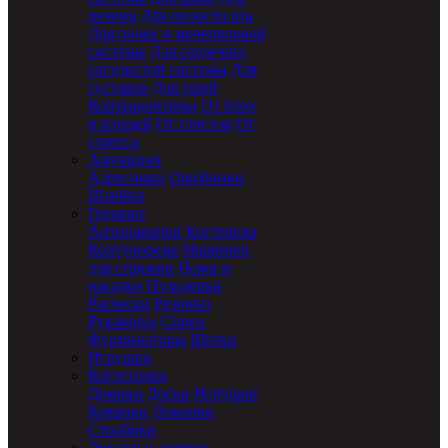
печени
Для полости рта
Для почек и мочеполовой
системы
Для сердечно-
сосудистой системы
Для
суставов
Для ушей
Контрацептивы
От блох
и клещей
От глистов
От
стресса
Амуниция
Адресники
Ошейники
Шлейки
Груминг
Антицарапки
Когтерезы
Колтунорезы
Машинки
для стрижки
Ножи и
насадки
Пуходерки
Расчески
Резинки
Рукавицы
Спреи
Фурминаторы
Щетки
Игрушки
Когтеточки
Домики
Доски
Игрушки
Коврики
Лежанки
Столбики
Лежаки и домики