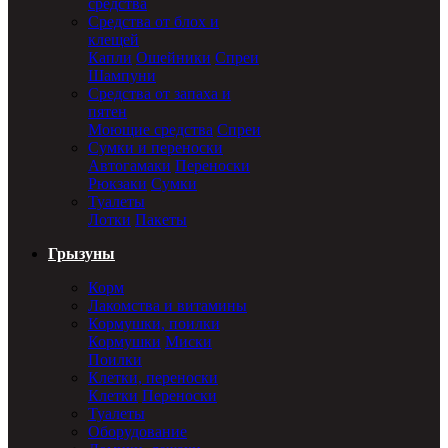
средства
Средства от блох и
клещей
Капли
Ошейники
Спреи
Шампуни
Средства от запаха и
пятен
Моющие средства
Спреи
Сумки и переноски
Автогамаки
Переноски
Рюкзаки
Сумки
Туалеты
Лотки
Пакеты
Грызуны
Корм
Лакомства и витамины
Кормушки, поилки
Кормушки
Миски
Поилки
Клетки, переноски
Клетки
Переноски
Туалеты
Оборудование