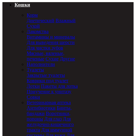
Кошки
Корм
Диетический
Влажный
Сухой
Лакомства
Витамины и минералы
Для выведения шерсти
Для чистки зубов
Мясные, вяленые,
печеные
Сухие
Другие
Наполнители
Туалеты
Закрытые туалеты
Коврики под туалет
Лотки
Пакеты для лотка
Приучение к унитазу
Совки
Ветеринарная аптека
Антибиотики
Бинты,
бандажи
Воротники,
попоны
Для глаз
Для
желудочно-кишечного
тракта
Для иммунной
системы
Для кожи
Для