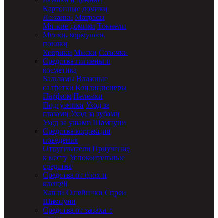
Картонные домики
Лежанки
Матрасы
Мягкие домики
Тоннели
Миски, кормушки,
поилки
Коврики
Миски
Совочки
Средства гигиены и
косметика
Бальзамы
Влажные
салфетки
Кондиционеры
Парфюм
Пеленки
Подгузники
Уход за
глазами
Уход за зубами
Уход за ушами
Шампуни
Средства коррекции
поведения
Отпугиватели
Приучение
к месту
Успокоительные
средства
Средства от блох и
клещей
Капли
Ошейники
Спреи
Шампуни
Средства от запаха и