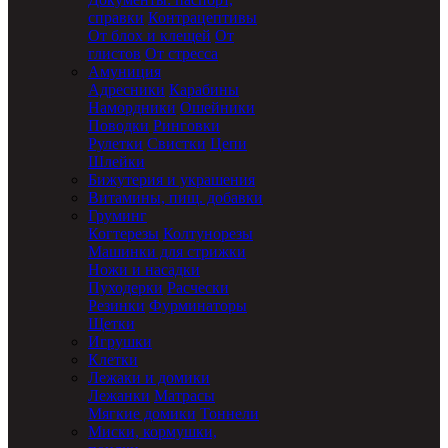
справки
Контрацептивы
От блох и клещей
От
глистов
От стресса
Амуниция
Адресники
Карабины
Намордники
Ошейники
Поводки
Ринговки
Рулетки
Свистки
Цепи
Шлейки
Бижутерия и украшения
Витамины, пищ. добавки
Груминг
Когтерезы
Колтунорезы
Машинки для стрижки
Ножи и насадки
Пуходерки
Расчески
Резинки
Фурминаторы
Щетки
Игрушки
Клетки
Лежаки и домики
Лежанки
Матрасы
Мягкие домики
Тоннели
Миски, кормушки,