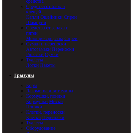
средства
Средства от блох и
клещей
Капли
Ошейники
Спреи
Шампуни
Средства от запаха и
пятен
Моющие средства
Спреи
Сумки и переноски
Автогамаки
Переноски
Рюкзаки
Сумки
Туалеты
Лотки
Пакеты
Грызуны
Корм
Лакомства и витамины
Кормушки, поилки
Кормушки
Миски
Поилки
Клетки, переноски
Клетки
Переноски
Туалеты
Оборудование