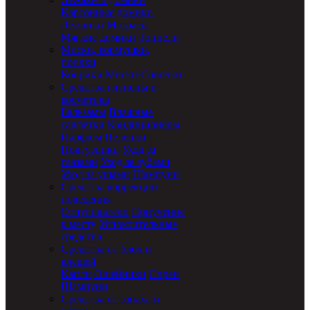
Картонные домики
Лежанки
Матрасы
Мягкие домики
Тоннели
Миски, кормушки,
поилки
Коврики
Миски
Совочки
Средства гигиены и
косметика
Бальзамы
Влажные
салфетки
Кондиционеры
Парфюм
Пеленки
Подгузники
Уход за
глазами
Уход за зубами
Уход за ушами
Шампуни
Средства коррекции
поведения
Отпугиватели
Приучение
к месту
Успокоительные
средства
Средства от блох и
клещей
Капли
Ошейники
Спреи
Шампуни
Средства от запаха и