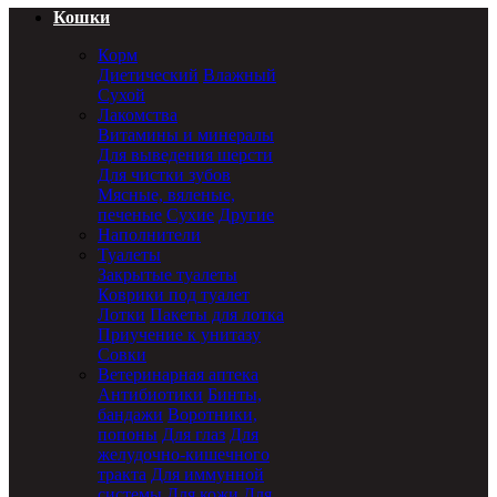
Кошки
Корм
Диетический
Влажный
Сухой
Лакомства
Витамины и минералы
Для выведения шерсти
Для чистки зубов
Мясные, вяленые,
печеные
Сухие
Другие
Наполнители
Туалеты
Закрытые туалеты
Коврики под туалет
Лотки
Пакеты для лотка
Приучение к унитазу
Совки
Ветеринарная аптека
Антибиотики
Бинты,
бандажи
Воротники,
попоны
Для глаз
Для
желудочно-кишечного
тракта
Для иммунной
системы
Для кожи
Для