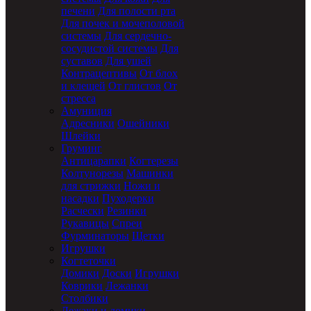
печени
Для полости рта
Для почек и мочеполовой
системы
Для сердечно-
сосудистой системы
Для
суставов
Для ушей
Контрацептивы
От блох
и клещей
От глистов
От
стресса
Амуниция
Адресники
Ошейники
Шлейки
Груминг
Антицарапки
Когтерезы
Колтунорезы
Машинки
для стрижки
Ножи и
насадки
Пуходерки
Расчески
Резинки
Рукавицы
Спреи
Фурминаторы
Щетки
Игрушки
Когтеточки
Домики
Доски
Игрушки
Коврики
Лежанки
Столбики
Лежаки и домики