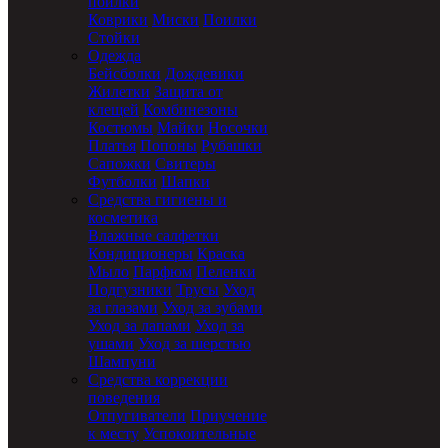
поилки
Коврики
Миски
Поилки
Стойки
Одежда
Бейсболки
Дождевики
Жилетки
Защита от
клещей
Комбинезоны
Костюмы
Майки
Носочки
Платья
Попоны
Рубашки
Сапожки
Свитеры
Футболки
Шапки
Средства гигиены и
косметика
Влажные салфетки
Кондиционеры
Краска
Мыло
Парфюм
Пеленки
Подгузники
Трусы
Уход
за глазами
Уход за зубами
Уход за лапами
Уход за
ушами
Уход за шерстью
Шампуни
Средства коррекции
поведения
Отпугиватели
Приучение
к месту
Успокоительные