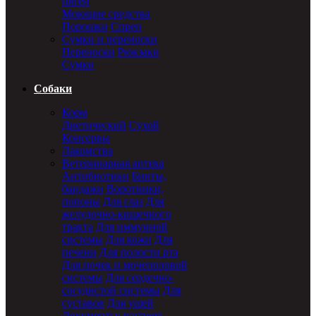
пятен
Моющие средства
Порошки
Спреи
Сумки и переноски
Переноски
Рюкзаки
Сумки
Собаки
Корм
Диетический
Сухой
Консервы
Лакомства
Ветеринарная аптека
Антибиотики
Бинты,
бандажи
Воротники,
попоны
Для глаз
Для
желудочно-кишечного
тракта
Для иммунной
системы
Для кожи
Для
печени
Для полости рта
Для почек и мочеполовой
системы
Для сердечно-
сосудистой системы
Для
суставов
Для ушей
Документы: паспорт,