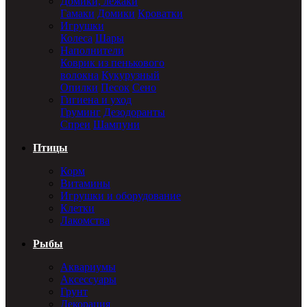
Домики, лежаки
Гамаки
Домики
Кроватки
Игрушки
Колеса
Шары
Наполнители
Коврик из пенькового
волокна
Кукурузный
Опилки
Песок
Сено
Гигиена и уход
Груминг
Дезодоранты
Спреи
Шампуни
Птицы
Корм
Витамины
Игрушки и оборудование
Клетки
Лакомства
Рыбы
Аквариумы
Аксессуары
Грунт
Декорация