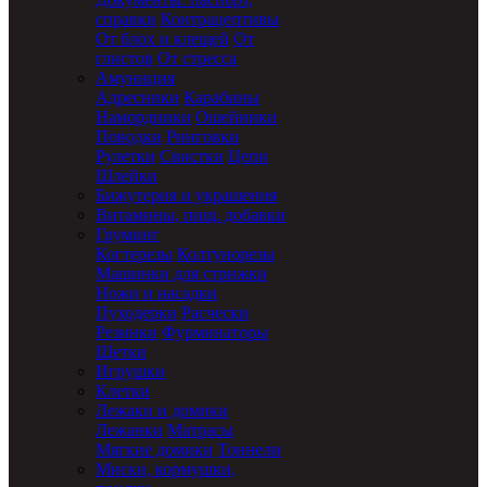
справки
Контрацептивы
От блох и клещей
От
глистов
От стресса
Амуниция
Адресники
Карабины
Намордники
Ошейники
Поводки
Ринговки
Рулетки
Свистки
Цепи
Шлейки
Бижутерия и украшения
Витамины, пищ. добавки
Груминг
Когтерезы
Колтунорезы
Машинки для стрижки
Ножи и насадки
Пуходерки
Расчески
Резинки
Фурминаторы
Щетки
Игрушки
Клетки
Лежаки и домики
Лежанки
Матрасы
Мягкие домики
Тоннели
Миски, кормушки,