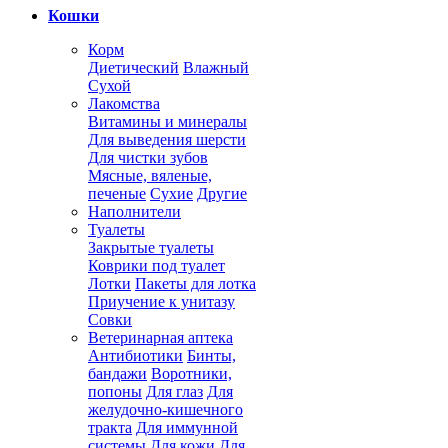
Кошки
Корм
Диетический
Влажный
Сухой
Лакомства
Витамины и минералы
Для выведения шерсти
Для чистки зубов
Мясные, вяленые,
печеные
Сухие
Другие
Наполнители
Туалеты
Закрытые туалеты
Коврики под туалет
Лотки
Пакеты для лотка
Приучение к унитазу
Совки
Ветеринарная аптека
Антибиотики
Бинты,
бандажи
Воротники,
попоны
Для глаз
Для
желудочно-кишечного
тракта
Для иммунной
системы
Для кожи
Для