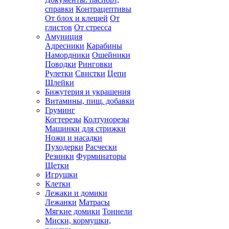
справки
Контрацептивы
От блох и клещей
От
глистов
От стресса
Амуниция
Адресники
Карабины
Намордники
Ошейники
Поводки
Ринговки
Рулетки
Свистки
Цепи
Шлейки
Бижутерия и украшения
Витамины, пищ. добавки
Груминг
Когтерезы
Колтунорезы
Машинки для стрижки
Ножи и насадки
Пуходерки
Расчески
Резинки
Фурминаторы
Щетки
Игрушки
Клетки
Лежаки и домики
Лежанки
Матрасы
Мягкие домики
Тоннели
Миски, кормушки,