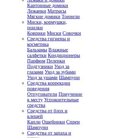
Картонные домики
Лежанки
Матрасы
Мягкие домики
Тоннели
Миски, кормушки,
поилки
Коврики
Миски
Совочки
Средства гигиены и
косметика
Бальзамы
Влажные
салфетки
Кондиционеры
Парфюм
Пеленки
Подгузники
Уход за
глазами
Уход за зубами
Уход за ушами
Шампуни
Средства коррекции
поведения
Отпугиватели
Приучение
к месту
Успокоительные
средства
Средства от блох и
клещей
Капли
Ошейники
Спреи
Шампуни
Средства от запаха и