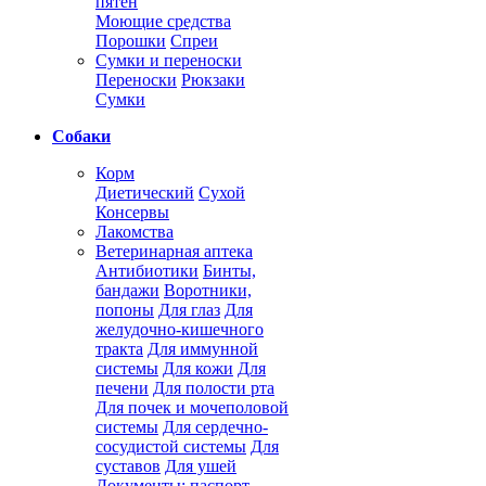
пятен
Моющие средства
Порошки
Спреи
Сумки и переноски
Переноски
Рюкзаки
Сумки
Собаки
Корм
Диетический
Сухой
Консервы
Лакомства
Ветеринарная аптека
Антибиотики
Бинты,
бандажи
Воротники,
попоны
Для глаз
Для
желудочно-кишечного
тракта
Для иммунной
системы
Для кожи
Для
печени
Для полости рта
Для почек и мочеполовой
системы
Для сердечно-
сосудистой системы
Для
суставов
Для ушей
Документы: паспорт,