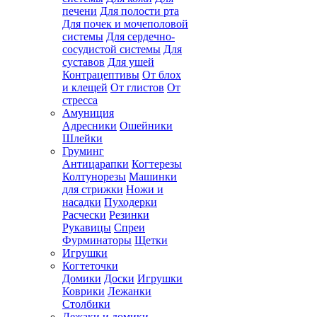
печени
Для полости рта
Для почек и мочеполовой
системы
Для сердечно-
сосудистой системы
Для
суставов
Для ушей
Контрацептивы
От блох
и клещей
От глистов
От
стресса
Амуниция
Адресники
Ошейники
Шлейки
Груминг
Антицарапки
Когтерезы
Колтунорезы
Машинки
для стрижки
Ножи и
насадки
Пуходерки
Расчески
Резинки
Рукавицы
Спреи
Фурминаторы
Щетки
Игрушки
Когтеточки
Домики
Доски
Игрушки
Коврики
Лежанки
Столбики
Лежаки и домики