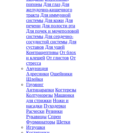
попоны
Для глаз
Для
желудочно-кишечного
тракта
Для иммунной
системы
Для кожи
Для
печени
Для полости рта
Для почек и мочеполовой
системы
Для сердечно-
сосудистой системы
Для
суставов
Для ушей
Контрацептивы
От блох
и клещей
От глистов
От
стресса
Амуниция
Адресники
Ошейники
Шлейки
Груминг
Антицарапки
Когтерезы
Колтунорезы
Машинки
для стрижки
Ножи и
насадки
Пуходерки
Расчески
Резинки
Рукавицы
Спреи
Фурминаторы
Щетки
Игрушки
Когтеточки