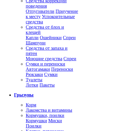
Средства коррекции
поведения
Отпугиватели
Приучение
к месту
Успокоительные
средства
Средства от блох и
клещей
Капли
Ошейники
Спреи
Шампуни
Средства от запаха и
пятен
Моющие средства
Спреи
Сумки и переноски
Автогамаки
Переноски
Рюкзаки
Сумки
Туалеты
Лотки
Пакеты
Грызуны
Корм
Лакомства и витамины
Кормушки, поилки
Кормушки
Миски
Поилки