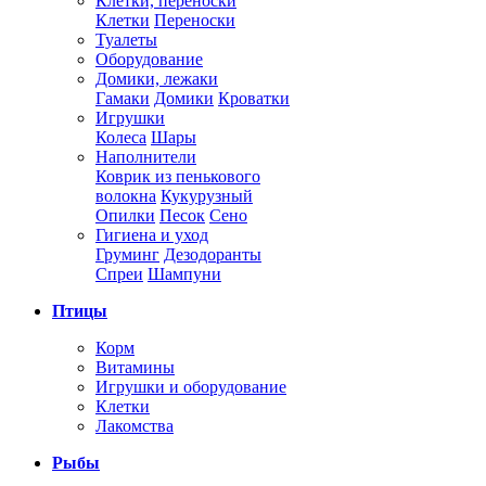
Клетки, переноски
Клетки
Переноски
Туалеты
Оборудование
Домики, лежаки
Гамаки
Домики
Кроватки
Игрушки
Колеса
Шары
Наполнители
Коврик из пенькового
волокна
Кукурузный
Опилки
Песок
Сено
Гигиена и уход
Груминг
Дезодоранты
Спреи
Шампуни
Птицы
Корм
Витамины
Игрушки и оборудование
Клетки
Лакомства
Рыбы