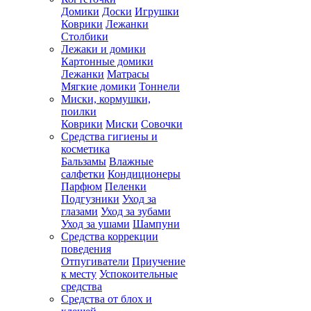
Домики
Доски
Игрушки
Коврики
Лежанки
Столбики
Лежаки и домики
Картонные домики
Лежанки
Матрасы
Мягкие домики
Тоннели
Миски, кормушки,
поилки
Коврики
Миски
Совочки
Средства гигиены и
косметика
Бальзамы
Влажные
салфетки
Кондиционеры
Парфюм
Пеленки
Подгузники
Уход за
глазами
Уход за зубами
Уход за ушами
Шампуни
Средства коррекции
поведения
Отпугиватели
Приучение
к месту
Успокоительные
средства
Средства от блох и