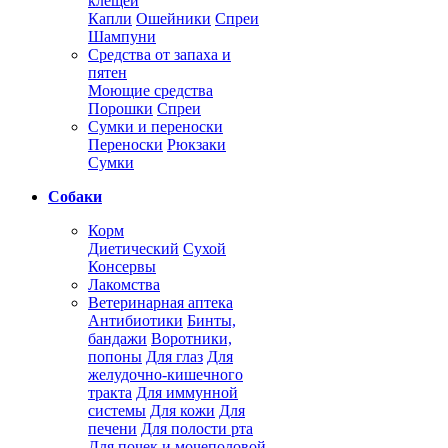
клещей
Капли
Ошейники
Спреи
Шампуни
Средства от запаха и
пятен
Моющие средства
Порошки
Спреи
Сумки и переноски
Переноски
Рюкзаки
Сумки
Собаки
Корм
Диетический
Сухой
Консервы
Лакомства
Ветеринарная аптека
Антибиотики
Бинты,
бандажи
Воротники,
попоны
Для глаз
Для
желудочно-кишечного
тракта
Для иммунной
системы
Для кожи
Для
печени
Для полости рта
Для почек и мочеполовой