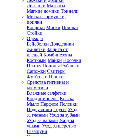
Лежаки и домики
Лежанки
Матрасы
Мягкие домики
Тоннели
Миски, кормушки,
поилки
Коврики
Миски
Поилки
Стойки
Одежда
Бейсболки
Дождевики
Жилетки
Защита от
клещей
Комбинезоны
Костюмы
Майки
Носочки
Платья
Попоны
Рубашки
Сапожки
Свитеры
Футболки
Шапки
Средства гигиены и
косметика
Влажные салфетки
Кондиционеры
Краска
Мыло
Парфюм
Пеленки
Подгузники
Трусы
Уход
за глазами
Уход за зубами
Уход за лапами
Уход за
ушами
Уход за шерстью
Шампуни