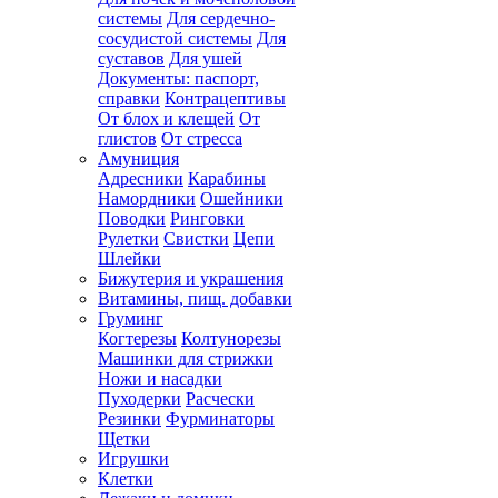
системы
Для сердечно-
сосудистой системы
Для
суставов
Для ушей
Документы: паспорт,
справки
Контрацептивы
От блох и клещей
От
глистов
От стресса
Амуниция
Адресники
Карабины
Намордники
Ошейники
Поводки
Ринговки
Рулетки
Свистки
Цепи
Шлейки
Бижутерия и украшения
Витамины, пищ. добавки
Груминг
Когтерезы
Колтунорезы
Машинки для стрижки
Ножи и насадки
Пуходерки
Расчески
Резинки
Фурминаторы
Щетки
Игрушки
Клетки