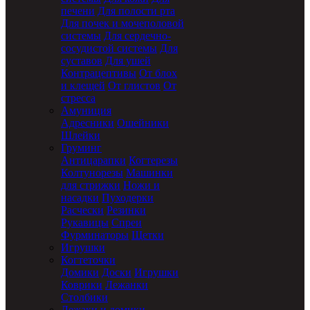
печени
Для полости рта
Для почек и мочеполовой
системы
Для сердечно-
сосудистой системы
Для
суставов
Для ушей
Контрацептивы
От блох
и клещей
От глистов
От
стресса
Амуниция
Адресники
Ошейники
Шлейки
Груминг
Антицарапки
Когтерезы
Колтунорезы
Машинки
для стрижки
Ножи и
насадки
Пуходерки
Расчески
Резинки
Рукавицы
Спреи
Фурминаторы
Щетки
Игрушки
Когтеточки
Домики
Доски
Игрушки
Коврики
Лежанки
Столбики
Лежаки и домики