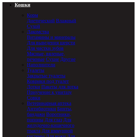
Кошки
Корм
Диетический
Влажный
Сухой
Лакомства
Витамины и минералы
Для выведения шерсти
Для чистки зубов
Мясные, вяленые,
печеные
Сухие
Другие
Наполнители
Туалеты
Закрытые туалеты
Коврики под туалет
Лотки
Пакеты для лотка
Приучение к унитазу
Совки
Ветеринарная аптека
Антибиотики
Бинты,
бандажи
Воротники,
попоны
Для глаз
Для
желудочно-кишечного
тракта
Для иммунной
системы
Для кожи
Для