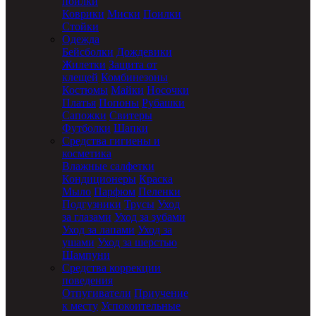
поилки
Коврики
Миски
Поилки
Стойки
Одежда
Бейсболки
Дождевики
Жилетки
Защита от
клещей
Комбинезоны
Костюмы
Майки
Носочки
Платья
Попоны
Рубашки
Сапожки
Свитеры
Футболки
Шапки
Средства гигиены и
косметика
Влажные салфетки
Кондиционеры
Краска
Мыло
Парфюм
Пеленки
Подгузники
Трусы
Уход
за глазами
Уход за зубами
Уход за лапами
Уход за
ушами
Уход за шерстью
Шампуни
Средства коррекции
поведения
Отпугиватели
Приучение
к месту
Успокоительные