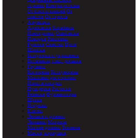
справки
Контрацептивы
От блох и клещей
От
глистов
От стресса
Амуниция
Адресники
Карабины
Намордники
Ошейники
Поводки
Ринговки
Рулетки
Свистки
Цепи
Шлейки
Бижутерия и украшения
Витамины, пищ. добавки
Груминг
Когтерезы
Колтунорезы
Машинки для стрижки
Ножи и насадки
Пуходерки
Расчески
Резинки
Фурминаторы
Щетки
Игрушки
Клетки
Лежаки и домики
Лежанки
Матрасы
Мягкие домики
Тоннели
Миски, кормушки,