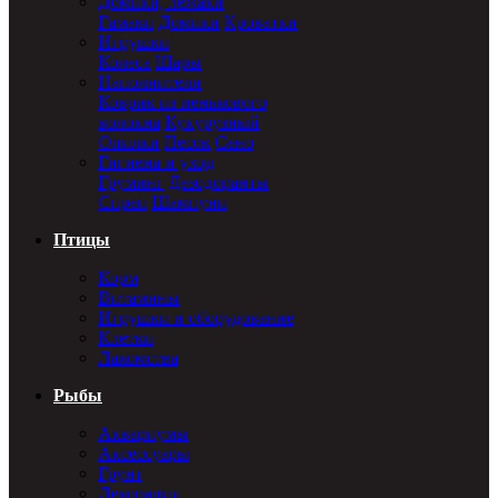
Домики, лежаки
Гамаки
Домики
Кроватки
Игрушки
Колеса
Шары
Наполнители
Коврик из пенькового
волокна
Кукурузный
Опилки
Песок
Сено
Гигиена и уход
Груминг
Дезодоранты
Спреи
Шампуни
Птицы
Корм
Витамины
Игрушки и оборудование
Клетки
Лакомства
Рыбы
Аквариумы
Аксессуары
Грунт
Декорация