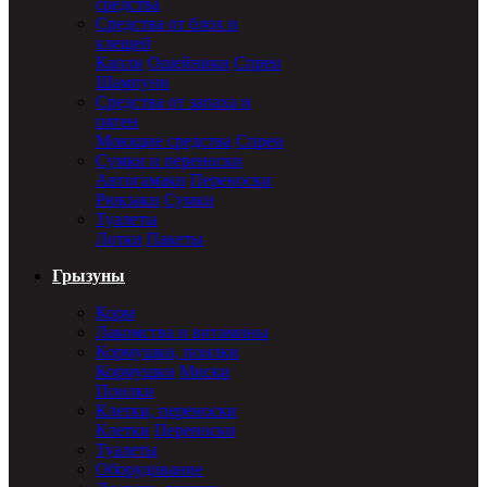
средства
Средства от блох и
клещей
Капли
Ошейники
Спреи
Шампуни
Средства от запаха и
пятен
Моющие средства
Спреи
Сумки и переноски
Автогамаки
Переноски
Рюкзаки
Сумки
Туалеты
Лотки
Пакеты
Грызуны
Корм
Лакомства и витамины
Кормушки, поилки
Кормушки
Миски
Поилки
Клетки, переноски
Клетки
Переноски
Туалеты
Оборудование