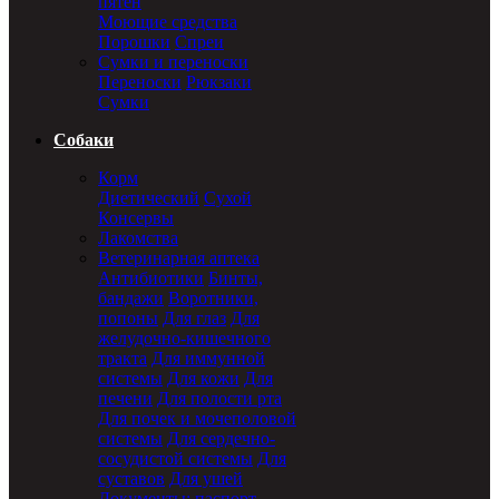
пятен
Моющие средства
Порошки
Спреи
Сумки и переноски
Переноски
Рюкзаки
Сумки
Собаки
Корм
Диетический
Сухой
Консервы
Лакомства
Ветеринарная аптека
Антибиотики
Бинты,
бандажи
Воротники,
попоны
Для глаз
Для
желудочно-кишечного
тракта
Для иммунной
системы
Для кожи
Для
печени
Для полости рта
Для почек и мочеполовой
системы
Для сердечно-
сосудистой системы
Для
суставов
Для ушей
Документы: паспорт,