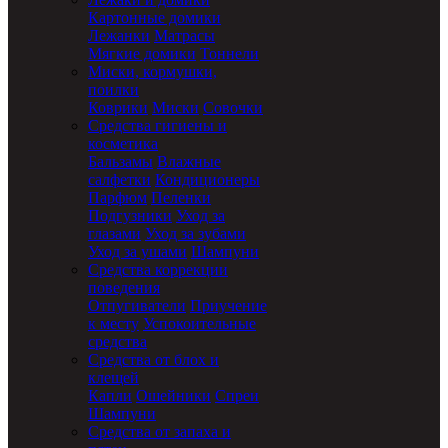
Картонные домики
Лежанки
Матрасы
Мягкие домики
Тоннели
Миски, кормушки,
поилки
Коврики
Миски
Совочки
Средства гигиены и
косметика
Бальзамы
Влажные
салфетки
Кондиционеры
Парфюм
Пеленки
Подгузники
Уход за
глазами
Уход за зубами
Уход за ушами
Шампуни
Средства коррекции
поведения
Отпугиватели
Приучение
к месту
Успокоительные
средства
Средства от блох и
клещей
Капли
Ошейники
Спреи
Шампуни
Средства от запаха и