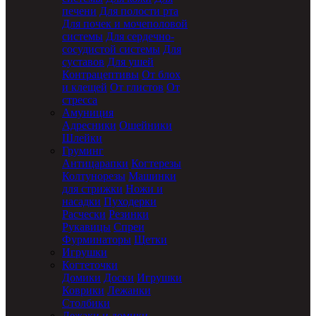
печени
Для полости рта
Для почек и мочеполовой
системы
Для сердечно-
сосудистой системы
Для
суставов
Для ушей
Контрацептивы
От блох
и клещей
От глистов
От
стресса
Амуниция
Адресники
Ошейники
Шлейки
Груминг
Антицарапки
Когтерезы
Колтунорезы
Машинки
для стрижки
Ножи и
насадки
Пуходерки
Расчески
Резинки
Рукавицы
Спреи
Фурминаторы
Щетки
Игрушки
Когтеточки
Домики
Доски
Игрушки
Коврики
Лежанки
Столбики
Лежаки и домики