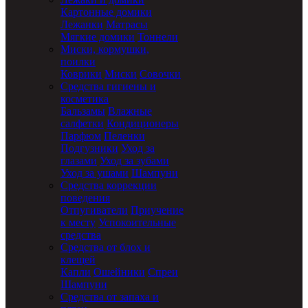
Картонные домики
Лежанки
Матрасы
Мягкие домики
Тоннели
Миски, кормушки,
поилки
Коврики
Миски
Совочки
Средства гигиены и
косметика
Бальзамы
Влажные
салфетки
Кондиционеры
Парфюм
Пеленки
Подгузники
Уход за
глазами
Уход за зубами
Уход за ушами
Шампуни
Средства коррекции
поведения
Отпугиватели
Приучение
к месту
Успокоительные
средства
Средства от блох и
клещей
Капли
Ошейники
Спреи
Шампуни
Средства от запаха и