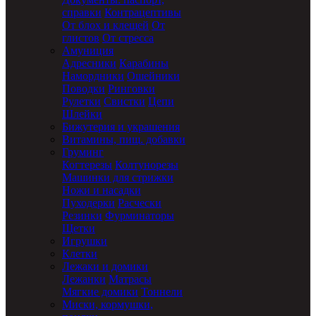
справки
Контрацептивы
От блох и клещей
От
глистов
От стресса
Амуниция
Адресники
Карабины
Намордники
Ошейники
Поводки
Ринговки
Рулетки
Свистки
Цепи
Шлейки
Бижутерия и украшения
Витамины, пищ. добавки
Груминг
Когтерезы
Колтунорезы
Машинки для стрижки
Ножи и насадки
Пуходерки
Расчески
Резинки
Фурминаторы
Щетки
Игрушки
Клетки
Лежаки и домики
Лежанки
Матрасы
Мягкие домики
Тоннели
Миски, кормушки,