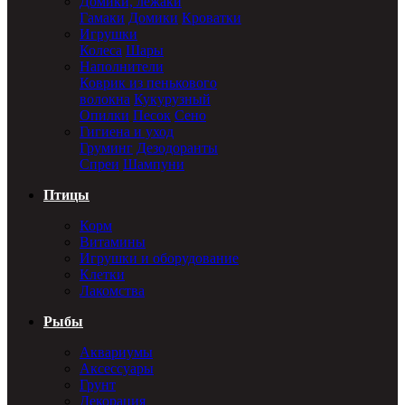
Домики, лежаки
Гамаки
Домики
Кроватки
Игрушки
Колеса
Шары
Наполнители
Коврик из пенькового
волокна
Кукурузный
Опилки
Песок
Сено
Гигиена и уход
Груминг
Дезодоранты
Спреи
Шампуни
Птицы
Корм
Витамины
Игрушки и оборудование
Клетки
Лакомства
Рыбы
Аквариумы
Аксессуары
Грунт
Декорация