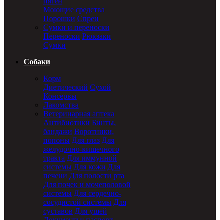
пятен
Моющие средства
Порошки
Спреи
Сумки и переноски
Переноски
Рюкзаки
Сумки
Собаки
Корм
Диетический
Сухой
Консервы
Лакомства
Ветеринарная аптека
Антибиотики
Бинты,
бандажи
Воротники,
попоны
Для глаз
Для
желудочно-кишечного
тракта
Для иммунной
системы
Для кожи
Для
печени
Для полости рта
Для почек и мочеполовой
системы
Для сердечно-
сосудистой системы
Для
суставов
Для ушей
Документы: паспорт,