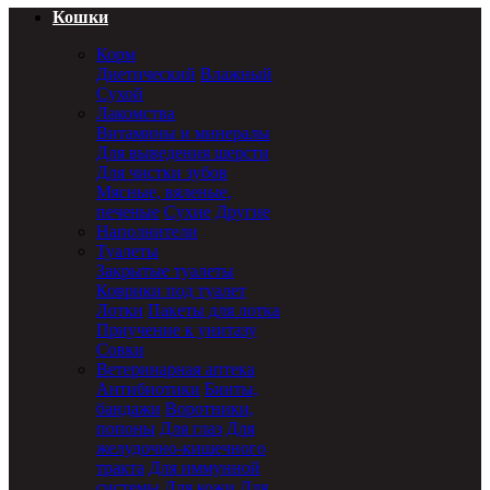
Кошки
Корм
Диетический
Влажный
Сухой
Лакомства
Витамины и минералы
Для выведения шерсти
Для чистки зубов
Мясные, вяленые,
печеные
Сухие
Другие
Наполнители
Туалеты
Закрытые туалеты
Коврики под туалет
Лотки
Пакеты для лотка
Приучение к унитазу
Совки
Ветеринарная аптека
Антибиотики
Бинты,
бандажи
Воротники,
попоны
Для глаз
Для
желудочно-кишечного
тракта
Для иммунной
системы
Для кожи
Для