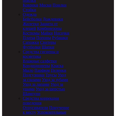
поилки
Коврики
Миски
Поилки
Стойки
Одежда
Бейсболки
Дождевики
Жилетки
Защита от
клещей
Комбинезоны
Костюмы
Майки
Носочки
Платья
Попоны
Рубашки
Сапожки
Свитеры
Футболки
Шапки
Средства гигиены и
косметика
Влажные салфетки
Кондиционеры
Краска
Мыло
Парфюм
Пеленки
Подгузники
Трусы
Уход
за глазами
Уход за зубами
Уход за лапами
Уход за
ушами
Уход за шерстью
Шампуни
Средства коррекции
поведения
Отпугиватели
Приучение
к месту
Успокоительные