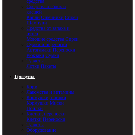
средства
Средства от блох и
клещей
Капли
Ошейники
Спреи
Шампуни
Средства от запаха и
пятен
Моющие средства
Спреи
Сумки и переноски
Автогамаки
Переноски
Рюкзаки
Сумки
Туалеты
Лотки
Пакеты
Грызуны
Корм
Лакомства и витамины
Кормушки, поилки
Кормушки
Миски
Поилки
Клетки, переноски
Клетки
Переноски
Туалеты
Оборудование