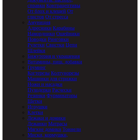
справки
Контрацептивы
От блох и клещей
От
глистов
От стресса
Амуниция
Адресники
Карабины
Намордники
Ошейники
Поводки
Ринговки
Рулетки
Свистки
Цепи
Шлейки
Бижутерия и украшения
Витамины, пищ. добавки
Груминг
Когтерезы
Колтунорезы
Машинки для стрижки
Ножи и насадки
Пуходерки
Расчески
Резинки
Фурминаторы
Щетки
Игрушки
Клетки
Лежаки и домики
Лежанки
Матрасы
Мягкие домики
Тоннели
Миски, кормушки,