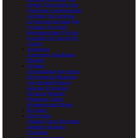
печени
Для полости рта
Для почек и мочеполовой
системы
Для сердечно-
сосудистой системы
Для
суставов
Для ушей
Контрацептивы
От блох
и клещей
От глистов
От
стресса
Амуниция
Адресники
Ошейники
Шлейки
Груминг
Антицарапки
Когтерезы
Колтунорезы
Машинки
для стрижки
Ножи и
насадки
Пуходерки
Расчески
Резинки
Рукавицы
Спреи
Фурминаторы
Щетки
Игрушки
Когтеточки
Домики
Доски
Игрушки
Коврики
Лежанки
Столбики
Лежаки и домики