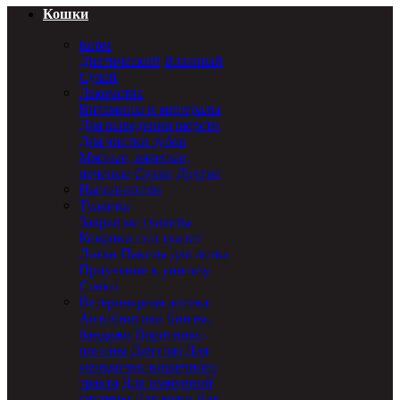
Кошки
Корм
Диетический
Влажный
Сухой
Лакомства
Витамины и минералы
Для выведения шерсти
Для чистки зубов
Мясные, вяленые,
печеные
Сухие
Другие
Наполнители
Туалеты
Закрытые туалеты
Коврики под туалет
Лотки
Пакеты для лотка
Приучение к унитазу
Совки
Ветеринарная аптека
Антибиотики
Бинты,
бандажи
Воротники,
попоны
Для глаз
Для
желудочно-кишечного
тракта
Для иммунной
системы
Для кожи
Для