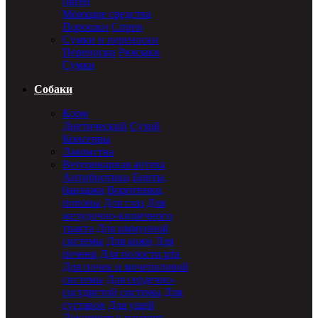
пятен
Моющие средства
Порошки
Спреи
Сумки и переноски
Переноски
Рюкзаки
Сумки
Собаки
Корм
Диетический
Сухой
Консервы
Лакомства
Ветеринарная аптека
Антибиотики
Бинты,
бандажи
Воротники,
попоны
Для глаз
Для
желудочно-кишечного
тракта
Для иммунной
системы
Для кожи
Для
печени
Для полости рта
Для почек и мочеполовой
системы
Для сердечно-
сосудистой системы
Для
суставов
Для ушей
Документы: паспорт,