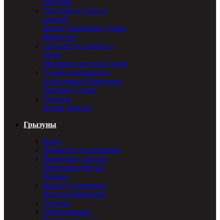
средства
Средства от блох и
клещей
Капли
Ошейники
Спреи
Шампуни
Средства от запаха и
пятен
Моющие средства
Спреи
Сумки и переноски
Автогамаки
Переноски
Рюкзаки
Сумки
Туалеты
Лотки
Пакеты
Грызуны
Корм
Лакомства и витамины
Кормушки, поилки
Кормушки
Миски
Поилки
Клетки, переноски
Клетки
Переноски
Туалеты
Оборудование