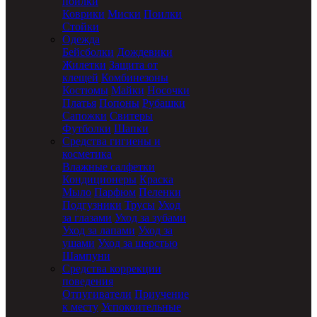
поилки
Коврики
Миски
Поилки
Стойки
Одежда
Бейсболки
Дождевики
Жилетки
Защита от
клещей
Комбинезоны
Костюмы
Майки
Носочки
Платья
Попоны
Рубашки
Сапожки
Свитеры
Футболки
Шапки
Средства гигиены и
косметика
Влажные салфетки
Кондиционеры
Краска
Мыло
Парфюм
Пеленки
Подгузники
Трусы
Уход
за глазами
Уход за зубами
Уход за лапами
Уход за
ушами
Уход за шерстью
Шампуни
Средства коррекции
поведения
Отпугиватели
Приучение
к месту
Успокоительные