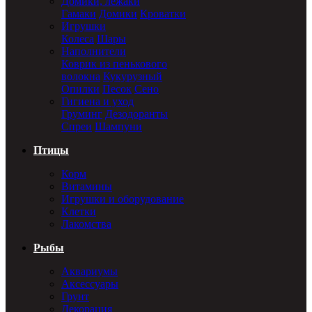
Домики, лежаки
Гамаки
Домики
Кроватки
Игрушки
Колеса
Шары
Наполнители
Коврик из пенькового
волокна
Кукурузный
Опилки
Песок
Сено
Гигиена и уход
Груминг
Дезодоранты
Спреи
Шампуни
Птицы
Корм
Витамины
Игрушки и оборудование
Клетки
Лакомства
Рыбы
Аквариумы
Аксессуары
Грунт
Декорация