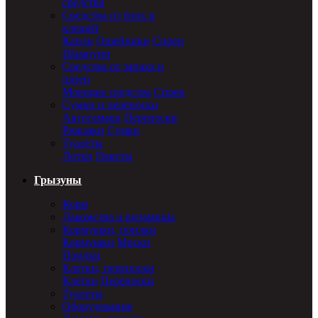
средства
Средства от блох и
клещей
Капли
Ошейники
Спреи
Шампуни
Средства от запаха и
пятен
Моющие средства
Спреи
Сумки и переноски
Автогамаки
Переноски
Рюкзаки
Сумки
Туалеты
Лотки
Пакеты
Грызуны
Корм
Лакомства и витамины
Кормушки, поилки
Кормушки
Миски
Поилки
Клетки, переноски
Клетки
Переноски
Туалеты
Оборудование