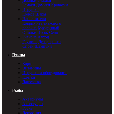
Домики, лежаки
Гамаки
Домики
Кроватки
Игрушки
Колеса
Шары
Наполнители
Коврик из пенькового
волокна
Кукурузный
Опилки
Песок
Сено
Гигиена и уход
Груминг
Дезодоранты
Спреи
Шампуни
Птицы
Корм
Витамины
Игрушки и оборудование
Клетки
Лакомства
Рыбы
Аквариумы
Аксессуары
Грунт
Декорация