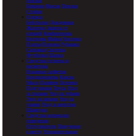
поилки
Коврики
Миски
Поилки
Стойки
Одежда
Бейсболки
Дождевики
Жилетки
Защита от
клещей
Комбинезоны
Костюмы
Майки
Носочки
Платья
Попоны
Рубашки
Сапожки
Свитеры
Футболки
Шапки
Средства гигиены и
косметика
Влажные салфетки
Кондиционеры
Краска
Мыло
Парфюм
Пеленки
Подгузники
Трусы
Уход
за глазами
Уход за зубами
Уход за лапами
Уход за
ушами
Уход за шерстью
Шампуни
Средства коррекции
поведения
Отпугиватели
Приучение
к месту
Успокоительные