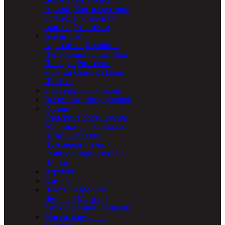
справки
Контрацептивы
От блох и клещей
От
глистов
От стресса
Амуниция
Адресники
Карабины
Намордники
Ошейники
Поводки
Ринговки
Рулетки
Свистки
Цепи
Шлейки
Бижутерия и украшения
Витамины, пищ. добавки
Груминг
Когтерезы
Колтунорезы
Машинки для стрижки
Ножи и насадки
Пуходерки
Расчески
Резинки
Фурминаторы
Щетки
Игрушки
Клетки
Лежаки и домики
Лежанки
Матрасы
Мягкие домики
Тоннели
Миски, кормушки,