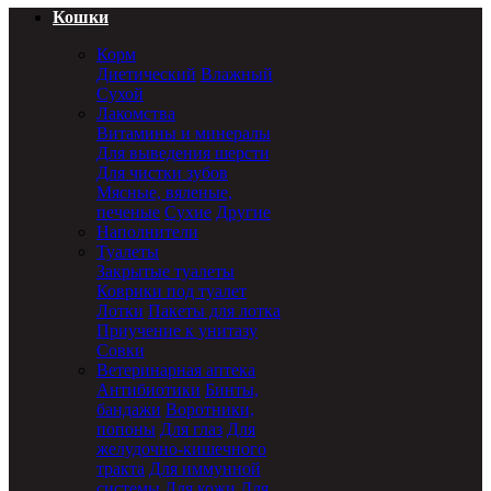
Кошки
Корм
Диетический
Влажный
Сухой
Лакомства
Витамины и минералы
Для выведения шерсти
Для чистки зубов
Мясные, вяленые,
печеные
Сухие
Другие
Наполнители
Туалеты
Закрытые туалеты
Коврики под туалет
Лотки
Пакеты для лотка
Приучение к унитазу
Совки
Ветеринарная аптека
Антибиотики
Бинты,
бандажи
Воротники,
попоны
Для глаз
Для
желудочно-кишечного
тракта
Для иммунной
системы
Для кожи
Для