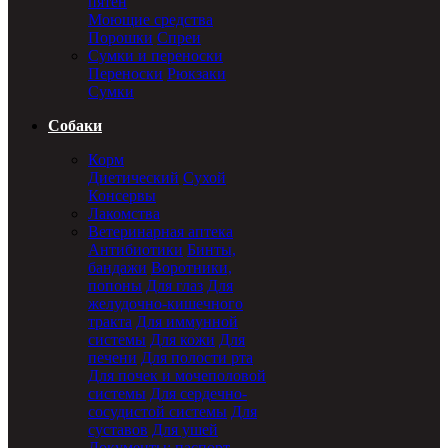
пятен
Моющие средства
Порошки
Спреи
Сумки и переноски
Переноски
Рюкзаки
Сумки
Собаки
Корм
Диетический
Сухой
Консервы
Лакомства
Ветеринарная аптека
Антибиотики
Бинты,
бандажи
Воротники,
попоны
Для глаз
Для
желудочно-кишечного
тракта
Для иммунной
системы
Для кожи
Для
печени
Для полости рта
Для почек и мочеполовой
системы
Для сердечно-
сосудистой системы
Для
суставов
Для ушей
Документы: паспорт,