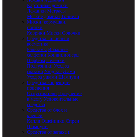
Картонные домики
Лежанки
Матрасы
Мягкие домики
Тоннели
Миски, кормушки,
поилки
Коврики
Миски
Совочки
Средства гигиены и
косметика
Бальзамы
Влажные
салфетки
Кондиционеры
Парфюм
Пеленки
Подгузники
Уход за
глазами
Уход за зубами
Уход за ушами
Шампуни
Средства коррекции
поведения
Отпугиватели
Приучение
к месту
Успокоительные
средства
Средства от блох и
клещей
Капли
Ошейники
Спреи
Шампуни
Средства от запаха и