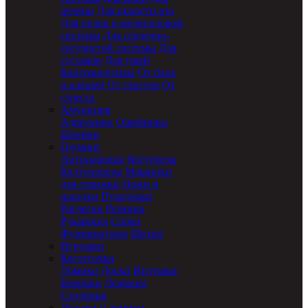
печени
Для полости рта
Для почек и мочеполовой
системы
Для сердечно-
сосудистой системы
Для
суставов
Для ушей
Контрацептивы
От блох
и клещей
От глистов
От
стресса
Амуниция
Адресники
Ошейники
Шлейки
Груминг
Антицарапки
Когтерезы
Колтунорезы
Машинки
для стрижки
Ножи и
насадки
Пуходерки
Расчески
Резинки
Рукавицы
Спреи
Фурминаторы
Щетки
Игрушки
Когтеточки
Домики
Доски
Игрушки
Коврики
Лежанки
Столбики
Лежаки и домики