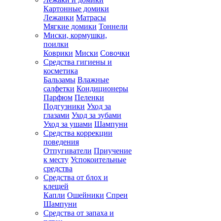
Картонные домики
Лежанки
Матрасы
Мягкие домики
Тоннели
Миски, кормушки,
поилки
Коврики
Миски
Совочки
Средства гигиены и
косметика
Бальзамы
Влажные
салфетки
Кондиционеры
Парфюм
Пеленки
Подгузники
Уход за
глазами
Уход за зубами
Уход за ушами
Шампуни
Средства коррекции
поведения
Отпугиватели
Приучение
к месту
Успокоительные
средства
Средства от блох и
клещей
Капли
Ошейники
Спреи
Шампуни
Средства от запаха и