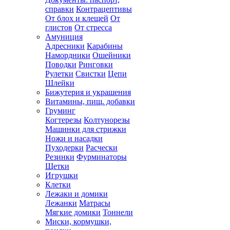
справки
Контрацептивы
От блох и клещей
От
глистов
От стресса
Амуниция
Адресники
Карабины
Намордники
Ошейники
Поводки
Ринговки
Рулетки
Свистки
Цепи
Шлейки
Бижутерия и украшения
Витамины, пищ. добавки
Груминг
Когтерезы
Колтунорезы
Машинки для стрижки
Ножи и насадки
Пуходерки
Расчески
Резинки
Фурминаторы
Щетки
Игрушки
Клетки
Лежаки и домики
Лежанки
Матрасы
Мягкие домики
Тоннели
Миски, кормушки,