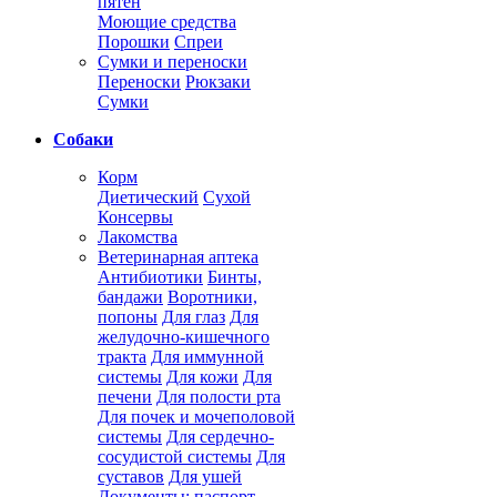
пятен
Моющие средства
Порошки
Спреи
Сумки и переноски
Переноски
Рюкзаки
Сумки
Собаки
Корм
Диетический
Сухой
Консервы
Лакомства
Ветеринарная аптека
Антибиотики
Бинты,
бандажи
Воротники,
попоны
Для глаз
Для
желудочно-кишечного
тракта
Для иммунной
системы
Для кожи
Для
печени
Для полости рта
Для почек и мочеполовой
системы
Для сердечно-
сосудистой системы
Для
суставов
Для ушей
Документы: паспорт,