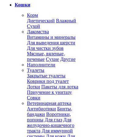
Кошки
Корм
Диетический
Влажный
Сухой
Лакомства
Витамины и минералы
Для выведения шерсти
Для чистки зубов
Мясные, вяленые,
печеные
Сухие
Другие
Наполнители
Туалеты
Закрытые туалеты
Коврики под туалет
Лотки
Пакеты для лотка
Приучение к унитазу
Совки
Ветеринарная аптека
Антибиотики
Бинты,
бандажи
Воротники,
попоны
Для глаз
Для
желудочно-кишечного
тракта
Для иммунной
системы
Для кожи
Для