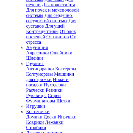
печени
Для полости рта
Для почек и мочеполовой
системы
Для сердечно-
сосудистой системы
Для
суставов
Для ушей
Контрацептивы
От блох
и клещей
От глистов
От
стресса
Амуниция
Адресники
Ошейники
Шлейки
Груминг
Антицарапки
Когтерезы
Колтунорезы
Машинки
для стрижки
Ножи и
насадки
Пуходерки
Расчески
Резинки
Рукавицы
Спреи
Фурминаторы
Щетки
Игрушки
Когтеточки
Домики
Доски
Игрушки
Коврики
Лежанки
Столбики
Лежаки и домики