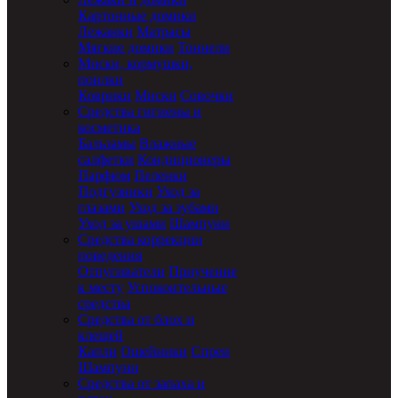
Картонные домики
Лежанки
Матрасы
Мягкие домики
Тоннели
Миски, кормушки,
поилки
Коврики
Миски
Совочки
Средства гигиены и
косметика
Бальзамы
Влажные
салфетки
Кондиционеры
Парфюм
Пеленки
Подгузники
Уход за
глазами
Уход за зубами
Уход за ушами
Шампуни
Средства коррекции
поведения
Отпугиватели
Приучение
к месту
Успокоительные
средства
Средства от блох и
клещей
Капли
Ошейники
Спреи
Шампуни
Средства от запаха и