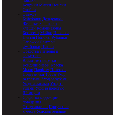
поилки
Коврики
Миски
Поилки
Стойки
Одежда
Бейсболки
Дождевики
Жилетки
Защита от
клещей
Комбинезоны
Костюмы
Майки
Носочки
Платья
Попоны
Рубашки
Сапожки
Свитеры
Футболки
Шапки
Средства гигиены и
косметика
Влажные салфетки
Кондиционеры
Краска
Мыло
Парфюм
Пеленки
Подгузники
Трусы
Уход
за глазами
Уход за зубами
Уход за лапами
Уход за
ушами
Уход за шерстью
Шампуни
Средства коррекции
поведения
Отпугиватели
Приучение
к месту
Успокоительные