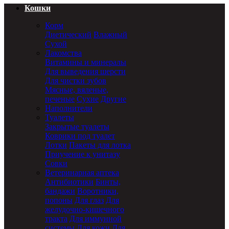
Кошки
Корм
Диетический
Влажный
Сухой
Лакомства
Витамины и минералы
Для выведения шерсти
Для чистки зубов
Мясные, вяленые,
печеные
Сухие
Другие
Наполнители
Туалеты
Закрытые туалеты
Коврики под туалет
Лотки
Пакеты для лотка
Приучение к унитазу
Совки
Ветеринарная аптека
Антибиотики
Бинты,
бандажи
Воротники,
попоны
Для глаз
Для
желудочно-кишечного
тракта
Для иммунной
системы
Для кожи
Для