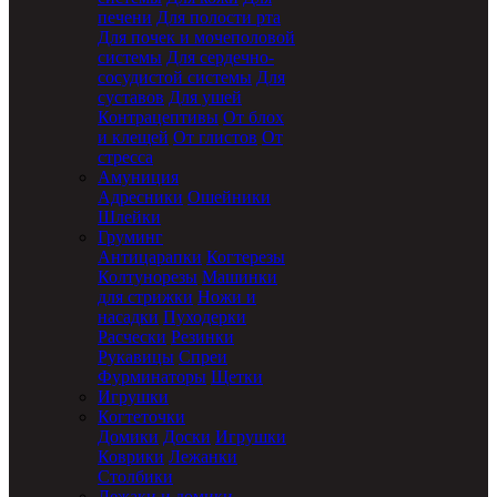
печени
Для полости рта
Для почек и мочеполовой
системы
Для сердечно-
сосудистой системы
Для
суставов
Для ушей
Контрацептивы
От блох
и клещей
От глистов
От
стресса
Амуниция
Адресники
Ошейники
Шлейки
Груминг
Антицарапки
Когтерезы
Колтунорезы
Машинки
для стрижки
Ножи и
насадки
Пуходерки
Расчески
Резинки
Рукавицы
Спреи
Фурминаторы
Щетки
Игрушки
Когтеточки
Домики
Доски
Игрушки
Коврики
Лежанки
Столбики
Лежаки и домики