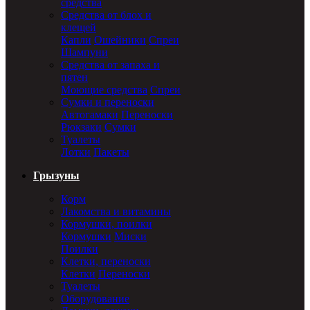
средства
Средства от блох и
клещей
Капли
Ошейники
Спреи
Шампуни
Средства от запаха и
пятен
Моющие средства
Спреи
Сумки и переноски
Автогамаки
Переноски
Рюкзаки
Сумки
Туалеты
Лотки
Пакеты
Грызуны
Корм
Лакомства и витамины
Кормушки, поилки
Кормушки
Миски
Поилки
Клетки, переноски
Клетки
Переноски
Туалеты
Оборудование