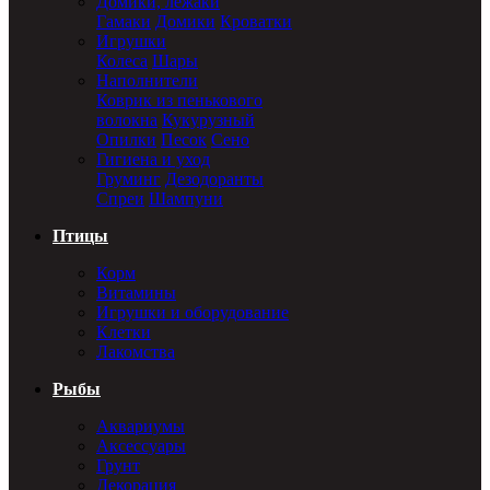
Домики, лежаки
Гамаки
Домики
Кроватки
Игрушки
Колеса
Шары
Наполнители
Коврик из пенькового
волокна
Кукурузный
Опилки
Песок
Сено
Гигиена и уход
Груминг
Дезодоранты
Спреи
Шампуни
Птицы
Корм
Витамины
Игрушки и оборудование
Клетки
Лакомства
Рыбы
Аквариумы
Аксессуары
Грунт
Декорация