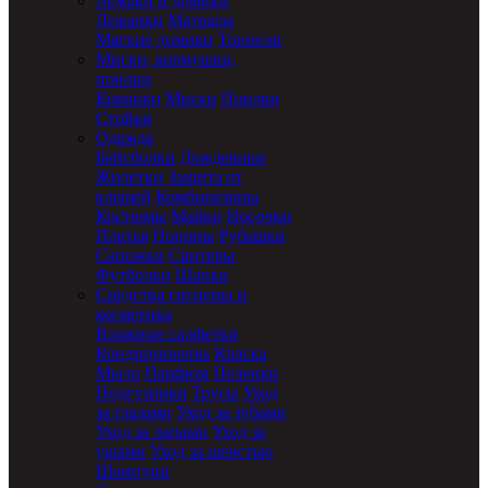
Лежаки и домики
Лежанки
Матрасы
Мягкие домики
Тоннели
Миски, кормушки,
поилки
Коврики
Миски
Поилки
Стойки
Одежда
Бейсболки
Дождевики
Жилетки
Защита от
клещей
Комбинезоны
Костюмы
Майки
Носочки
Платья
Попоны
Рубашки
Сапожки
Свитеры
Футболки
Шапки
Средства гигиены и
косметика
Влажные салфетки
Кондиционеры
Краска
Мыло
Парфюм
Пеленки
Подгузники
Трусы
Уход
за глазами
Уход за зубами
Уход за лапами
Уход за
ушами
Уход за шерстью
Шампуни