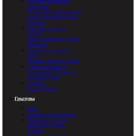
Средства коррекции
поведения
Отпугиватели
Приучение
к месту
Успокоительные
средства
Средства от блох и
клещей
Капли
Ошейники
Спреи
Шампуни
Средства от запаха и
пятен
Моющие средства
Спреи
Сумки и переноски
Автогамаки
Переноски
Рюкзаки
Сумки
Туалеты
Лотки
Пакеты
Грызуны
Корм
Лакомства и витамины
Кормушки, поилки
Кормушки
Миски
Поилки