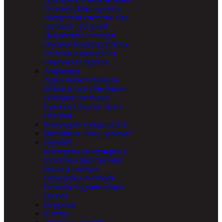
системы
Для сердечно-
сосудистой системы
Для
суставов
Для ушей
Документы: паспорт,
справки
Контрацептивы
От блох и клещей
От
глистов
От стресса
Амуниция
Адресники
Карабины
Намордники
Ошейники
Поводки
Ринговки
Рулетки
Свистки
Цепи
Шлейки
Бижутерия и украшения
Витамины, пищ. добавки
Груминг
Когтерезы
Колтунорезы
Машинки для стрижки
Ножи и насадки
Пуходерки
Расчески
Резинки
Фурминаторы
Щетки
Игрушки
Клетки