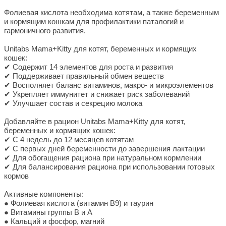
Фолиевая кислота необходима котятам, а также беременным
и кормящим кошкам для профилактики паталогий и
гармоничного развития.
Unitabs Mama+Kitty для котят, беременных и кормящих
кошек:
✔ Содержит 14 элементов для роста и развития
✔ Поддерживает правильный обмен веществ
✔ Восполняет баланс витаминов, макро- и микроэлементов
✔ Укрепляет иммунитет и снижает риск заболеваний
✔ Улучшает состав и секрецию молока
Добавляйте в рацион Unitabs Mama+Kitty для котят,
беременных и кормящих кошек:
✔ С 4 недель до 12 месяцев котятам
✔ С первых дней беременности до завершения лактации
✔ Для обогащения рациона при натуральном кормлении
✔ Для балансирования рациона при использовании готовых
кормов
Активные компоненты:
● Фолиевая кислота (витамин В9) и таурин
● Витамины группы В и А
● Кальций и фосфор, магний