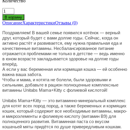
Количество
Описание
Характеристики
Отзывы (0)
Поздравляем! В вашей семье появился котёнок — верный
друг, который будет с вами долгие годы. Сейчас, когда он
активно растёт и развивается, ему нужна правильная еда и
качественные витамины. Несбалансированное питание
отражается проблемами не только в детстве — ведь именно
в юном возрасте закладывается здоровье на долгие годы
вперёд.
А если у вас беременная или кормящая кошка — ей особенно
важна ваша забота.
Чтобы и мама, и котята не болели, были здоровыми и
сильными, добавьте в рацион полноценные комплексные
витамины Unitabs Mama+Kitty c фолиевой кислотой!
Unitabs Mama+Kitty — это витаминно-минеральный комплекс
для котят всех пород пород, а также беременных и кормящих
кошек, который содержит все необходимые витамины, макро-
и микроэлементы и фолиевую кислоту (витамин В9) для
полноценного развития. Витаминная паста со вкусом
кошачьей мяты придётся по душе привередливым кошкам.