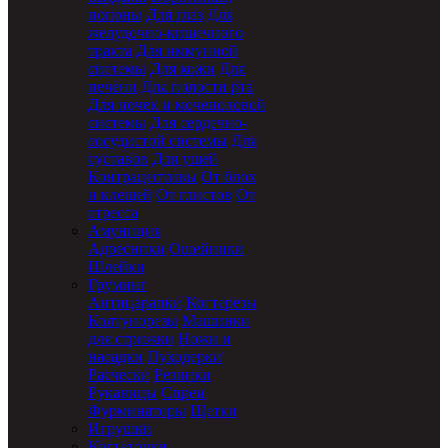
попоны
Для глаз
Для
желудочно-кишечного
тракта
Для иммунной
системы
Для кожи
Для
печени
Для полости рта
Для почек и мочеполовой
системы
Для сердечно-
сосудистой системы
Для
суставов
Для ушей
Контрацептивы
От блох
и клещей
От глистов
От
стресса
Амуниция
Адресники
Ошейники
Шлейки
Груминг
Антицарапки
Когтерезы
Колтунорезы
Машинки
для стрижки
Ножи и
насадки
Пуходерки
Расчески
Резинки
Рукавицы
Спреи
Фурминаторы
Щетки
Игрушки
Когтеточки