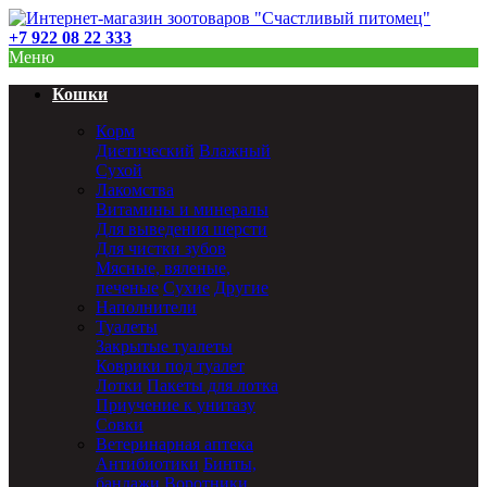
+7 922 08 22 333
Меню
Кошки
Корм
Диетический
Влажный
Сухой
Лакомства
Витамины и минералы
Для выведения шерсти
Для чистки зубов
Мясные, вяленые,
печеные
Сухие
Другие
Наполнители
Туалеты
Закрытые туалеты
Коврики под туалет
Лотки
Пакеты для лотка
Приучение к унитазу
Совки
Ветеринарная аптека
Антибиотики
Бинты,
бандажи
Воротники,