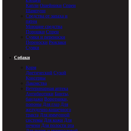
клещей
Капли
Ошейники
Спреи
Шампуни
Средства от запаха и
пятен
Моющие средства
Порошки
Спреи
Сумки и переноски
Переноски
Рюкзаки
Сумки
Собаки
Корм
Диетический
Сухой
Консервы
Лакомства
Ветеринарная аптека
Антибиотики
Бинты,
бандажи
Воротники,
попоны
Для глаз
Для
желудочно-кишечного
тракта
Для иммунной
системы
Для кожи
Для
печени
Для полости рта
Для почек и мочеполовой