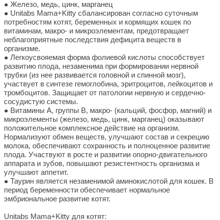
● Железо, медь, цинк, марганец
● Unitabs Mama+Kitty сбалансирован согласно суточным
потребностям котят, беременных и кормящих кошек по
витаминам, макро- и микроэлементам, предотвращает
неблагоприятные последствия дефицита веществ в
организме.
● Легкоусвояемая форма фолиевой кислоты способствует
развитию плода, незаменима при формировании нервной
трубки (из нее развивается головной и спинной мозг),
участвует в синтезе гемоглобина, эритроцитов, лейкоцитов и
тромбоцитов. Защищает от патологии нервную и сердечно-
сосудистую системы.
● Витамины А, группы В, макро- (кальций, фосфор, магний) и
микроэлементы (железо, медь, цинк, марганец) оказывают
положительное комплексное действие на организм.
Нормализуют обмен веществ, улучшают состав и секрецию
молока, обеспечивают сохранность и полноценное развитие
плода. Участвуют в росте и развитии опорно-двигательного
аппарата и зубов, повышают резистентность организма и
улучшают аппетит.
● Таурин является незаменимой аминокислотой для кошек. В
период беременности обеспечивает нормальное
эмбриональное развитие котят.
Unitabs Mama+Kitty для котят: