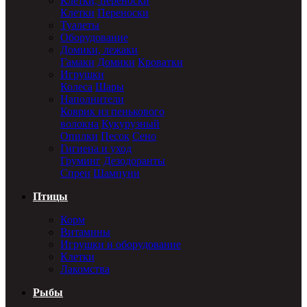
Клетки, переноски
Клетки
Переноски
Туалеты
Оборудование
Домики, лежаки
Гамаки
Домики
Кроватки
Игрушки
Колеса
Шары
Наполнители
Коврик из пенькового
волокна
Кукурузный
Опилки
Песок
Сено
Гигиена и уход
Груминг
Дезодоранты
Спреи
Шампуни
Птицы
Корм
Витамины
Игрушки и оборудование
Клетки
Лакомства
Рыбы