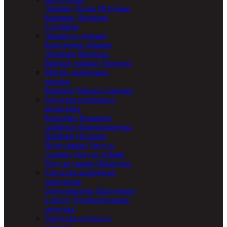
Домики
Доски
Игрушки
Коврики
Лежанки
Столбики
Лежаки и домики
Картонные домики
Лежанки
Матрасы
Мягкие домики
Тоннели
Миски, кормушки,
поилки
Коврики
Миски
Совочки
Средства гигиены и
косметика
Бальзамы
Влажные
салфетки
Кондиционеры
Парфюм
Пеленки
Подгузники
Уход за
глазами
Уход за зубами
Уход за ушами
Шампуни
Средства коррекции
поведения
Отпугиватели
Приучение
к месту
Успокоительные
средства
Средства от блох и