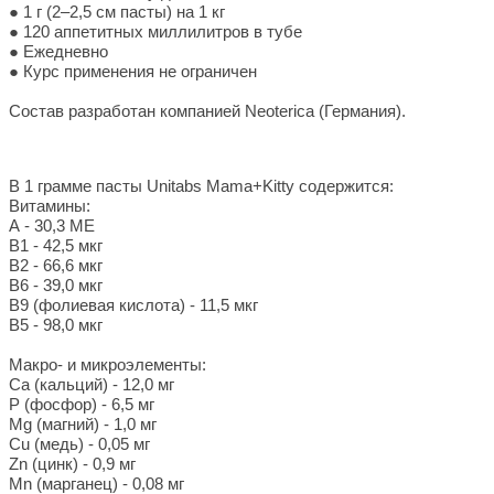
● 1 г (2–2,5 см пасты) на 1 кг
● 120 аппетитных миллилитров в тубе
● Ежедневно
● Курс применения не ограничен
Состав разработан компанией Neoterica (Германия).
В 1 грамме пасты Unitabs Mama+Kitty содержится:
Витамины:
А - 30,3 МЕ
В1 - 42,5 мкг
В2 - 66,6 мкг
В6 - 39,0 мкг
В9 (фолиевая кислота) - 11,5 мкг
В5 - 98,0 мкг
Макро- и микроэлементы:
Ca (кальций) - 12,0 мг
P (фосфор) - 6,5 мг
Mg (магний) - 1,0 мг
Cu (медь) - 0,05 мг
Zn (цинк) - 0,9 мг
Mn (марганец) - 0,08 мг