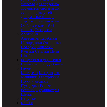
системы
Для сердечно-
сосудистой системы
Для
суставов
Для ушей
Документы: паспорт,
справки
Контрацептивы
От блох и клещей
От
глистов
От стресса
Амуниция
Адресники
Карабины
Намордники
Ошейники
Поводки
Ринговки
Рулетки
Свистки
Цепи
Шлейки
Бижутерия и украшения
Витамины, пищ. добавки
Груминг
Когтерезы
Колтунорезы
Машинки для стрижки
Ножи и насадки
Пуходерки
Расчески
Резинки
Фурминаторы
Щетки
Игрушки
Клетки