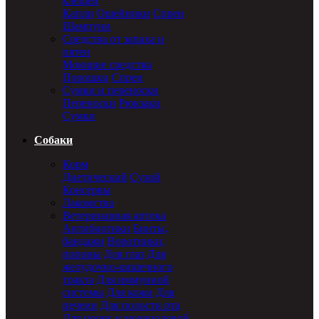
клещей
Капли
Ошейники
Спреи
Шампуни
Средства от запаха и
пятен
Моющие средства
Порошки
Спреи
Сумки и переноски
Переноски
Рюкзаки
Сумки
Собаки
Корм
Диетический
Сухой
Консервы
Лакомства
Ветеринарная аптека
Антибиотики
Бинты,
бандажи
Воротники,
попоны
Для глаз
Для
желудочно-кишечного
тракта
Для иммунной
системы
Для кожи
Для
печени
Для полости рта
Для почек и мочеполовой