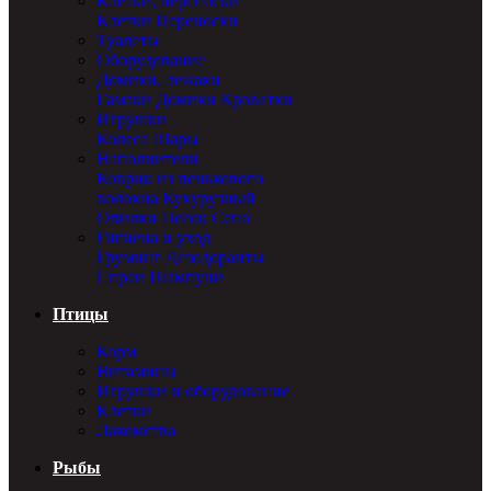
Клетки, переноски
Клетки
Переноски
Туалеты
Оборудование
Домики, лежаки
Гамаки
Домики
Кроватки
Игрушки
Колеса
Шары
Наполнители
Коврик из пенькового
волокна
Кукурузный
Опилки
Песок
Сено
Гигиена и уход
Груминг
Дезодоранты
Спреи
Шампуни
Птицы
Корм
Витамины
Игрушки и оборудование
Клетки
Лакомства
Рыбы