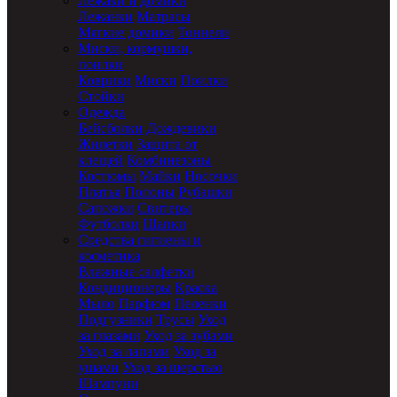
Лежаки и домики
Лежанки
Матрасы
Мягкие домики
Тоннели
Миски, кормушки,
поилки
Коврики
Миски
Поилки
Стойки
Одежда
Бейсболки
Дождевики
Жилетки
Защита от
клещей
Комбинезоны
Костюмы
Майки
Носочки
Платья
Попоны
Рубашки
Сапожки
Свитеры
Футболки
Шапки
Средства гигиены и
косметика
Влажные салфетки
Кондиционеры
Краска
Мыло
Парфюм
Пеленки
Подгузники
Трусы
Уход
за глазами
Уход за зубами
Уход за лапами
Уход за
ушами
Уход за шерстью
Шампуни