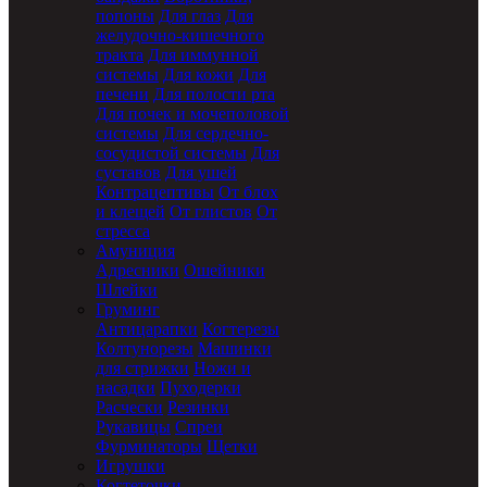
попоны
Для глаз
Для
желудочно-кишечного
тракта
Для иммунной
системы
Для кожи
Для
печени
Для полости рта
Для почек и мочеполовой
системы
Для сердечно-
сосудистой системы
Для
суставов
Для ушей
Контрацептивы
От блох
и клещей
От глистов
От
стресса
Амуниция
Адресники
Ошейники
Шлейки
Груминг
Антицарапки
Когтерезы
Колтунорезы
Машинки
для стрижки
Ножи и
насадки
Пуходерки
Расчески
Резинки
Рукавицы
Спреи
Фурминаторы
Щетки
Игрушки
Когтеточки