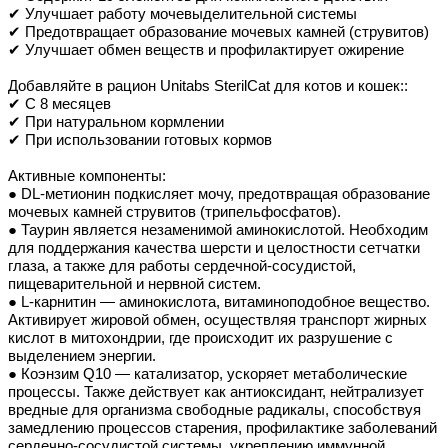
✔ Улучшает работу мочевыделительной системы
✔ Предотвращает образование мочевых камней (струвитов)
✔ Улучшает обмен веществ и профилактирует ожирение
Добавляйте в рацион Unitabs SterilCat для котов и кошек::
✔ С 8 месяцев
✔ При натуральном кормлении
✔ При использовании готовых кормов
Активные компоненты:
● DL-метионин подкисляет мочу, предотвращая образование
мочевых камней струвитов (трипельфосфатов).
● Таурин является незаменимой аминокислотой. Необходим
для поддержания качества шерсти и целостности сетчатки
глаза, а также для работы сердечной-сосудистой,
пищеварительной и нервной систем.
● L-карнитин — аминокислота, витаминоподобное вещество.
Активирует жировой обмен, осуществляя транспорт жирных
кислот в митохондрии, где происходит их разрушение с
выделением энергии.
● Коэнзим Q10 — катализатор, ускоряет метаболические
процессы. Также действует как антиоксидант, нейтрализует
вредные для организма свободные радикалы, способствуя
замедлению процессов старения, профилактике заболеваний
сердечно-сосудистой системы, укреплению иммунной