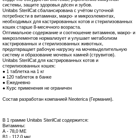
системы, защите здоровья дёсен и зубов.
Unitabs SterilCat сбалансирована с учётом суточной
потребности в витаминах, макро- и микроэлементах,
необходимых для кастрированных котов и стерилизованных
кошек старше 8-месячного возраста.
Оптимальное содержание и соотношение витаминов, макро- и
микроэлементов нормализует и улушает метаболизм
кастрированных и стерилизованных животных,
предотвращает рабочую нагрузку на мочевыделительную
систему и образование мочевых камней (струвитов).
Unitabs SterilCat для кастрированных котов и
стерилизованных кошек:
● 1 таблетка на 1 кг
● 120 таблеток в банке
● Ежедневно
● Курс применения не ограничен
Состав разработан компанией Neoterica (Германия).
В 1 грамме Unitabs SterilCat содержится:
Витамины:
А - 78,0 МЕ
В1 - 112,0 мкг