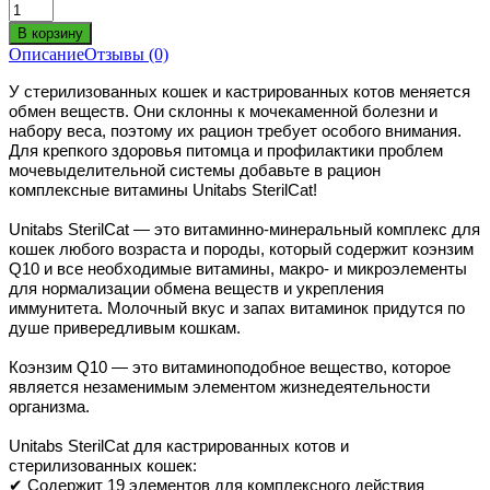
Описание
Отзывы (0)
У стерилизованных кошек и кастрированных котов меняется
обмен веществ. Они склонны к мочекаменной болезни и
набору веса, поэтому их рацион требует особого внимания.
Для крепкого здоровья питомца и профилактики проблем
мочевыделительной системы добавьте в рацион
комплексные витамины Unitabs SterilCat!
Unitabs SterilCat — это витаминно-минеральный комплекс для
кошек любого возраста и породы, который содержит коэнзим
Q10 и все необходимые витамины, макро- и микроэлементы
для нормализации обмена веществ и укрепления
иммунитета. Молочный вкус и запах витаминок придутся по
душе привередливым кошкам.
Коэнзим Q10 — это витаминоподобное вещество, которое
является незаменимым элементом жизнедеятельности
организма.
Unitabs SterilCat для кастрированных котов и
стерилизованных кошек:
✔ Содержит 19 элементов для комплексного действия