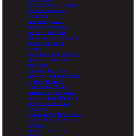
Домики
Доски
Игрушки
Коврики
Лежанки
Столбики
Лежаки и домики
Картонные домики
Лежанки
Матрасы
Мягкие домики
Тоннели
Миски, кормушки,
поилки
Коврики
Миски
Совочки
Средства гигиены и
косметика
Бальзамы
Влажные
салфетки
Кондиционеры
Парфюм
Пеленки
Подгузники
Уход за
глазами
Уход за зубами
Уход за ушами
Шампуни
Средства коррекции
поведения
Отпугиватели
Приучение
к месту
Успокоительные
средства
Средства от блох и