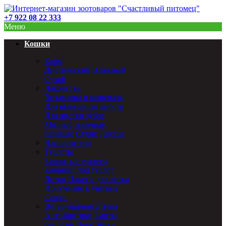
+7 922 08 22 333
Меню
Кошки
Корм
Диетический
Влажный
Сухой
Лакомства
Витамины и минералы
Для выведения шерсти
Для чистки зубов
Мясные, вяленые,
печеные
Сухие
Другие
Наполнители
Туалеты
Закрытые туалеты
Коврики под туалет
Лотки
Пакеты для лотка
Приучение к унитазу
Совки
Ветеринарная аптека
Антибиотики
Бинты,
бандажи
Воротники,