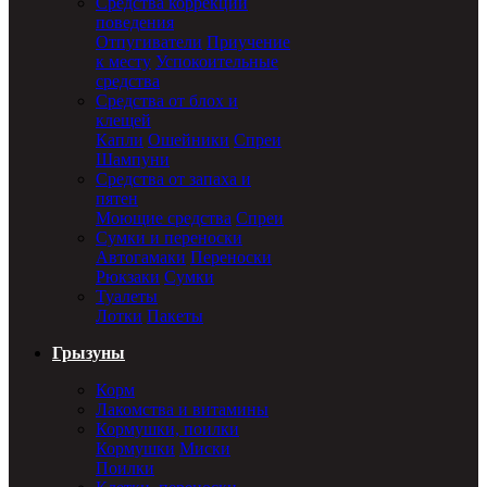
Средства коррекции
поведения
Отпугиватели
Приучение
к месту
Успокоительные
средства
Средства от блох и
клещей
Капли
Ошейники
Спреи
Шампуни
Средства от запаха и
пятен
Моющие средства
Спреи
Сумки и переноски
Автогамаки
Переноски
Рюкзаки
Сумки
Туалеты
Лотки
Пакеты
Грызуны
Корм
Лакомства и витамины
Кормушки, поилки
Кормушки
Миски
Поилки