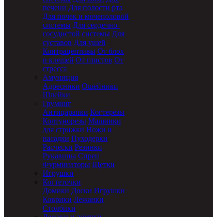
печени
Для полости рта
Для почек и мочеполовой
системы
Для сердечно-
сосудистой системы
Для
суставов
Для ушей
Контрацептивы
От блох
и клещей
От глистов
От
стресса
Амуниция
Адресники
Ошейники
Шлейки
Груминг
Антицарапки
Когтерезы
Колтунорезы
Машинки
для стрижки
Ножи и
насадки
Пуходерки
Расчески
Резинки
Рукавицы
Спреи
Фурминаторы
Щетки
Игрушки
Когтеточки
Домики
Доски
Игрушки
Коврики
Лежанки
Столбики
Лежаки и домики