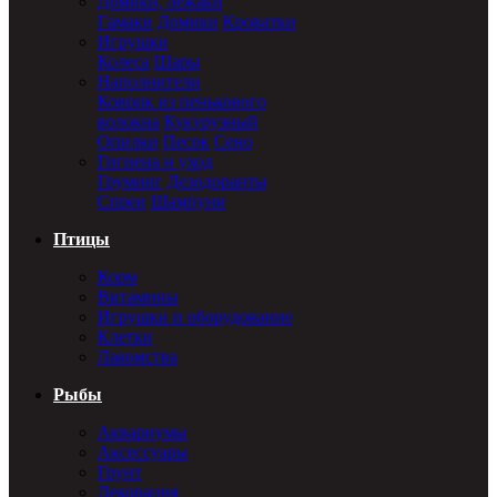
Домики, лежаки
Гамаки
Домики
Кроватки
Игрушки
Колеса
Шары
Наполнители
Коврик из пенькового
волокна
Кукурузный
Опилки
Песок
Сено
Гигиена и уход
Груминг
Дезодоранты
Спреи
Шампуни
Птицы
Корм
Витамины
Игрушки и оборудование
Клетки
Лакомства
Рыбы
Аквариумы
Аксессуары
Грунт
Декорация