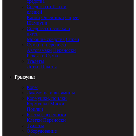
средства
Средства от блох и
клещей
Капли
Ошейники
Спреи
Шампуни
Средства от запаха и
пятен
Моющие средства
Спреи
Сумки и переноски
Автогамаки
Переноски
Рюкзаки
Сумки
Туалеты
Лотки
Пакеты
Грызуны
Корм
Лакомства и витамины
Кормушки, поилки
Кормушки
Миски
Поилки
Клетки, переноски
Клетки
Переноски
Туалеты
Оборудование