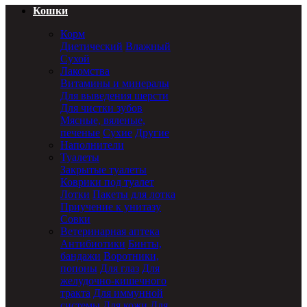
Кошки
Корм
Диетический
Влажный
Сухой
Лакомства
Витамины и минералы
Для выведения шерсти
Для чистки зубов
Мясные, вяленые,
печеные
Сухие
Другие
Наполнители
Туалеты
Закрытые туалеты
Коврики под туалет
Лотки
Пакеты для лотка
Приучение к унитазу
Совки
Ветеринарная аптека
Антибиотики
Бинты,
бандажи
Воротники,
попоны
Для глаз
Для
желудочно-кишечного
тракта
Для иммунной
системы
Для кожи
Для