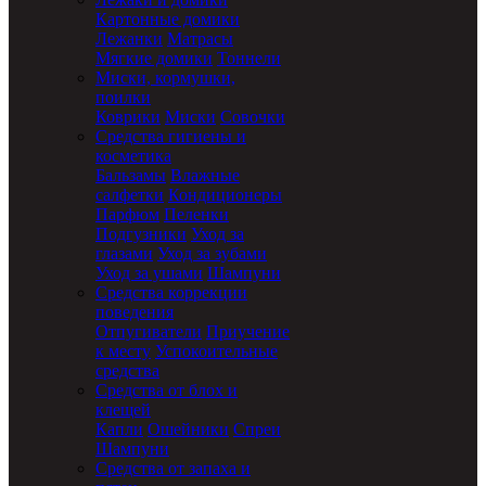
Картонные домики
Лежанки
Матрасы
Мягкие домики
Тоннели
Миски, кормушки,
поилки
Коврики
Миски
Совочки
Средства гигиены и
косметика
Бальзамы
Влажные
салфетки
Кондиционеры
Парфюм
Пеленки
Подгузники
Уход за
глазами
Уход за зубами
Уход за ушами
Шампуни
Средства коррекции
поведения
Отпугиватели
Приучение
к месту
Успокоительные
средства
Средства от блох и
клещей
Капли
Ошейники
Спреи
Шампуни
Средства от запаха и