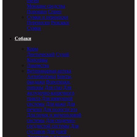
пятен
Моющие средства
Порошки
Спреи
Сумки и переноски
Переноски
Рюкзаки
Сумки
Собаки
Корм
Диетический
Сухой
Консервы
Лакомства
Ветеринарная аптека
Антибиотики
Бинты,
бандажи
Воротники,
попоны
Для глаз
Для
желудочно-кишечного
тракта
Для иммунной
системы
Для кожи
Для
печени
Для полости рта
Для почек и мочеполовой
системы
Для сердечно-
сосудистой системы
Для
суставов
Для ушей
Документы: паспорт,