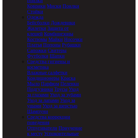
поилки
Коврики
Миски
Поилки
Стойки
Одежда
Бейсболки
Дождевики
Жилетки
Защита от
клещей
Комбинезоны
Костюмы
Майки
Носочки
Платья
Попоны
Рубашки
Сапожки
Свитеры
Футболки
Шапки
Средства гигиены и
косметика
Влажные салфетки
Кондиционеры
Краска
Мыло
Парфюм
Пеленки
Подгузники
Трусы
Уход
за глазами
Уход за зубами
Уход за лапами
Уход за
ушами
Уход за шерстью
Шампуни
Средства коррекции
поведения
Отпугиватели
Приучение
к месту
Успокоительные