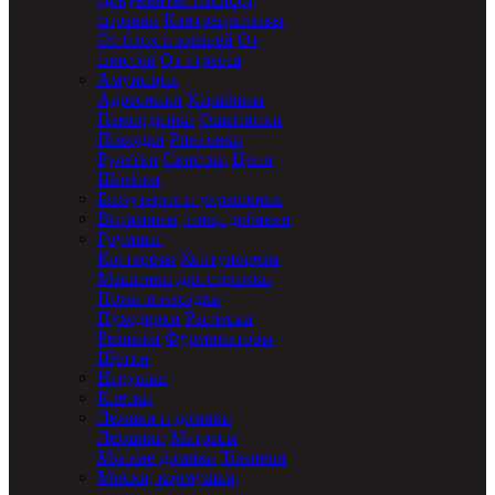
справки
Контрацептивы
От блох и клещей
От
глистов
От стресса
Амуниция
Адресники
Карабины
Намордники
Ошейники
Поводки
Ринговки
Рулетки
Свистки
Цепи
Шлейки
Бижутерия и украшения
Витамины, пищ. добавки
Груминг
Когтерезы
Колтунорезы
Машинки для стрижки
Ножи и насадки
Пуходерки
Расчески
Резинки
Фурминаторы
Щетки
Игрушки
Клетки
Лежаки и домики
Лежанки
Матрасы
Мягкие домики
Тоннели
Миски, кормушки,