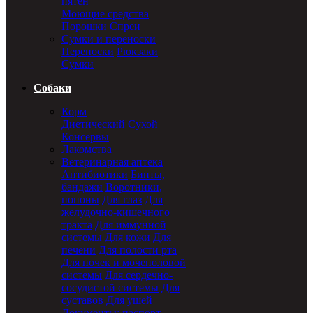
пятен
Моющие средства
Порошки
Спреи
Сумки и переноски
Переноски
Рюкзаки
Сумки
Собаки
Корм
Диетический
Сухой
Консервы
Лакомства
Ветеринарная аптека
Антибиотики
Бинты,
бандажи
Воротники,
попоны
Для глаз
Для
желудочно-кишечного
тракта
Для иммунной
системы
Для кожи
Для
печени
Для полости рта
Для почек и мочеполовой
системы
Для сердечно-
сосудистой системы
Для
суставов
Для ушей
Документы: паспорт,