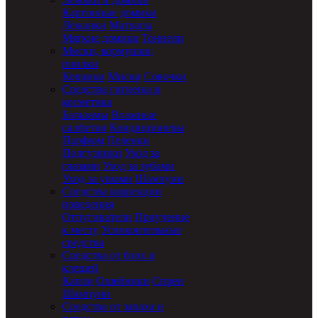
Картонные домики
Лежанки
Матрасы
Мягкие домики
Тоннели
Миски, кормушки,
поилки
Коврики
Миски
Совочки
Средства гигиены и
косметика
Бальзамы
Влажные
салфетки
Кондиционеры
Парфюм
Пеленки
Подгузники
Уход за
глазами
Уход за зубами
Уход за ушами
Шампуни
Средства коррекции
поведения
Отпугиватели
Приучение
к месту
Успокоительные
средства
Средства от блох и
клещей
Капли
Ошейники
Спреи
Шампуни
Средства от запаха и