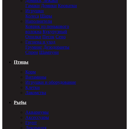
Домики, лежаки
Гамаки
Домики
Кроватки
Игрушки
Колеса
Шары
Наполнители
Коврик из пенькового
волокна
Кукурузный
Опилки
Песок
Сено
Гигиена и уход
Груминг
Дезодоранты
Спреи
Шампуни
Птицы
Корм
Витамины
Игрушки и оборудование
Клетки
Лакомства
Рыбы
Аквариумы
Аксессуары
Грунт
Декорация