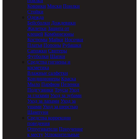
поилки
Коврики
Миски
Поилки
Стойки
Одежда
Бейсболки
Дождевики
Жилетки
Защита от
клещей
Комбинезоны
Костюмы
Майки
Носочки
Платья
Попоны
Рубашки
Сапожки
Свитеры
Футболки
Шапки
Средства гигиены и
косметика
Влажные салфетки
Кондиционеры
Краска
Мыло
Парфюм
Пеленки
Подгузники
Трусы
Уход
за глазами
Уход за зубами
Уход за лапами
Уход за
ушами
Уход за шерстью
Шампуни
Средства коррекции
поведения
Отпугиватели
Приучение
к месту
Успокоительные