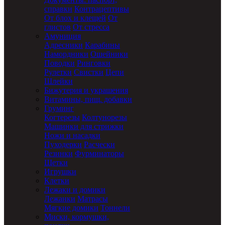
справки
Контрацептивы
От блох и клещей
От
глистов
От стресса
Амуниция
Адресники
Карабины
Намордники
Ошейники
Поводки
Ринговки
Рулетки
Свистки
Цепи
Шлейки
Бижутерия и украшения
Витамины, пищ. добавки
Груминг
Когтерезы
Колтунорезы
Машинки для стрижки
Ножи и насадки
Пуходерки
Расчески
Резинки
Фурминаторы
Щетки
Игрушки
Клетки
Лежаки и домики
Лежанки
Матрасы
Мягкие домики
Тоннели
Миски, кормушки,