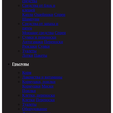
средства
Средства от блох и
клещей
Капли
Ошейники
Спреи
Шампуни
Средства от запаха и
пятен
Моющие средства
Спреи
Сумки и переноски
Автогамаки
Переноски
Рюкзаки
Сумки
Туалеты
Лотки
Пакеты
Грызуны
Корм
Лакомства и витамины
Кормушки, поилки
Кормушки
Миски
Поилки
Клетки, переноски
Клетки
Переноски
Туалеты
Оборудование