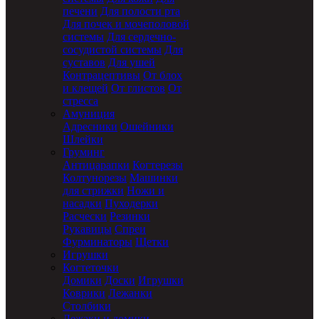
печени
Для полости рта
Для почек и мочеполовой
системы
Для сердечно-
сосудистой системы
Для
суставов
Для ушей
Контрацептивы
От блох
и клещей
От глистов
От
стресса
Амуниция
Адресники
Ошейники
Шлейки
Груминг
Антицарапки
Когтерезы
Колтунорезы
Машинки
для стрижки
Ножи и
насадки
Пуходерки
Расчески
Резинки
Рукавицы
Спреи
Фурминаторы
Щетки
Игрушки
Когтеточки
Домики
Доски
Игрушки
Коврики
Лежанки
Столбики
Лежаки и домики