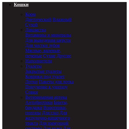
Кошки
Корм
Диетический
Влажный
Сухой
Лакомства
Витамины и минералы
Для выведения шерсти
Для чистки зубов
Мясные, вяленые,
печеные
Сухие
Другие
Наполнители
Туалеты
Закрытые туалеты
Коврики под туалет
Лотки
Пакеты для лотка
Приучение к унитазу
Совки
Ветеринарная аптека
Антибиотики
Бинты,
бандажи
Воротники,
попоны
Для глаз
Для
желудочно-кишечного
тракта
Для иммунной
системы
Для кожи
Для