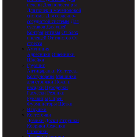
печени
Для полости рта
Для почек и мочеполовой
системы
Для сердечно-
сосудистой системы
Для
суставов
Для ушей
Контрацептивы
От блох
и клещей
От глистов
От
стресса
Амуниция
Адресники
Ошейники
Шлейки
Груминг
Антицарапки
Когтерезы
Колтунорезы
Машинки
для стрижки
Ножи и
насадки
Пуходерки
Расчески
Резинки
Рукавицы
Спреи
Фурминаторы
Щетки
Игрушки
Когтеточки
Домики
Доски
Игрушки
Коврики
Лежанки
Столбики
Лежаки и домики