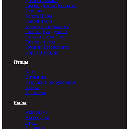
Домики, лежаки
Гамаки
Домики
Кроватки
Игрушки
Колеса
Шары
Наполнители
Коврик из пенькового
волокна
Кукурузный
Опилки
Песок
Сено
Гигиена и уход
Груминг
Дезодоранты
Спреи
Шампуни
Птицы
Корм
Витамины
Игрушки и оборудование
Клетки
Лакомства
Рыбы
Аквариумы
Аксессуары
Грунт
Декорация