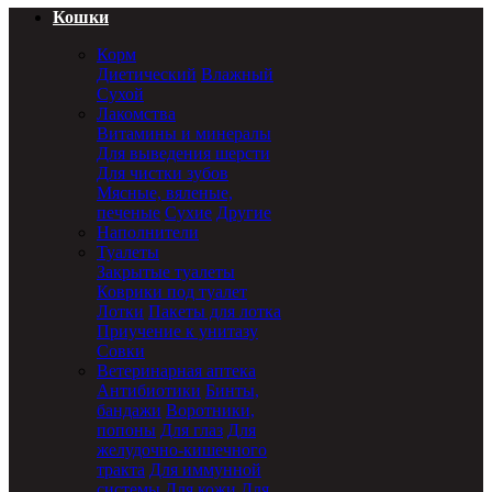
Кошки
Корм
Диетический
Влажный
Сухой
Лакомства
Витамины и минералы
Для выведения шерсти
Для чистки зубов
Мясные, вяленые,
печеные
Сухие
Другие
Наполнители
Туалеты
Закрытые туалеты
Коврики под туалет
Лотки
Пакеты для лотка
Приучение к унитазу
Совки
Ветеринарная аптека
Антибиотики
Бинты,
бандажи
Воротники,
попоны
Для глаз
Для
желудочно-кишечного
тракта
Для иммунной
системы
Для кожи
Для