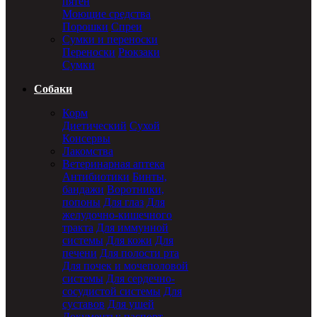
пятен
Моющие средства
Порошки
Спреи
Сумки и переноски
Переноски
Рюкзаки
Сумки
Собаки
Корм
Диетический
Сухой
Консервы
Лакомства
Ветеринарная аптека
Антибиотики
Бинты,
бандажи
Воротники,
попоны
Для глаз
Для
желудочно-кишечного
тракта
Для иммунной
системы
Для кожи
Для
печени
Для полости рта
Для почек и мочеполовой
системы
Для сердечно-
сосудистой системы
Для
суставов
Для ушей
Документы: паспорт,