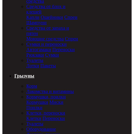
средства
Средства от блох и
клещей
Капли
Ошейники
Спреи
Шампуни
Средства от запаха и
пятен
Моющие средства
Спреи
Сумки и переноски
Автогамаки
Переноски
Рюкзаки
Сумки
Туалеты
Лотки
Пакеты
Грызуны
Корм
Лакомства и витамины
Кормушки, поилки
Кормушки
Миски
Поилки
Клетки, переноски
Клетки
Переноски
Туалеты
Оборудование