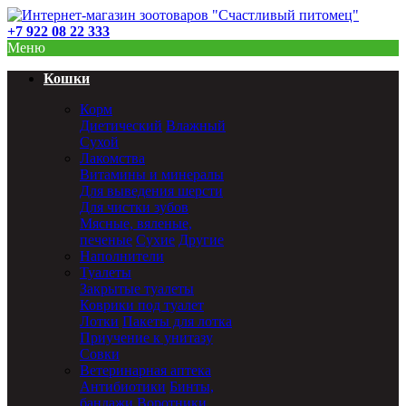
+7 922 08 22 333
Меню
Кошки
Корм
Диетический
Влажный
Сухой
Лакомства
Витамины и минералы
Для выведения шерсти
Для чистки зубов
Мясные, вяленые,
печеные
Сухие
Другие
Наполнители
Туалеты
Закрытые туалеты
Коврики под туалет
Лотки
Пакеты для лотка
Приучение к унитазу
Совки
Ветеринарная аптека
Антибиотики
Бинты,
бандажи
Воротники,