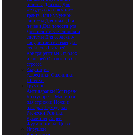
попоны
Для глаз
Для
желудочно-кишечного
тракта
Для иммунной
системы
Для кожи
Для
печени
Для полости рта
Для почек и мочеполовой
системы
Для сердечно-
сосудистой системы
Для
суставов
Для ушей
Контрацептивы
От блох
и клещей
От глистов
От
стресса
Амуниция
Адресники
Ошейники
Шлейки
Груминг
Антицарапки
Когтерезы
Колтунорезы
Машинки
для стрижки
Ножи и
насадки
Пуходерки
Расчески
Резинки
Рукавицы
Спреи
Фурминаторы
Щетки
Игрушки
Когтеточки