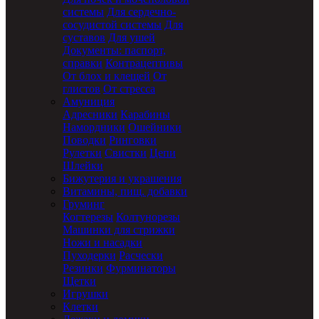
системы
Для сердечно-
сосудистой системы
Для
суставов
Для ушей
Документы: паспорт,
справки
Контрацептивы
От блох и клещей
От
глистов
От стресса
Амуниция
Адресники
Карабины
Намордники
Ошейники
Поводки
Ринговки
Рулетки
Свистки
Цепи
Шлейки
Бижутерия и украшения
Витамины, пищ. добавки
Груминг
Когтерезы
Колтунорезы
Машинки для стрижки
Ножи и насадки
Пуходерки
Расчески
Резинки
Фурминаторы
Щетки
Игрушки
Клетки