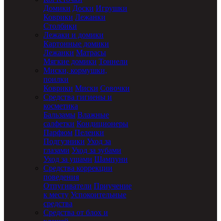
Домики
Доски
Игрушки
Коврики
Лежанки
Столбики
Лежаки и домики
Картонные домики
Лежанки
Матрасы
Мягкие домики
Тоннели
Миски, кормушки,
поилки
Коврики
Миски
Совочки
Средства гигиены и
косметика
Бальзамы
Влажные
салфетки
Кондиционеры
Парфюм
Пеленки
Подгузники
Уход за
глазами
Уход за зубами
Уход за ушами
Шампуни
Средства коррекции
поведения
Отпугиватели
Приучение
к месту
Успокоительные
средства
Средства от блох и