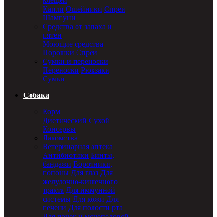
клещей
Капли
Ошейники
Спреи
Шампуни
Средства от запаха и
пятен
Моющие средства
Порошки
Спреи
Сумки и переноски
Переноски
Рюкзаки
Сумки
Собаки
Корм
Диетический
Сухой
Консервы
Лакомства
Ветеринарная аптека
Антибиотики
Бинты,
бандажи
Воротники,
попоны
Для глаз
Для
желудочно-кишечного
тракта
Для иммунной
системы
Для кожи
Для
печени
Для полости рта
Для почек и мочеполовой