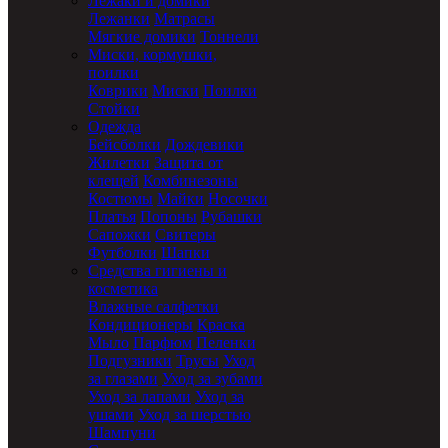
Лежаки и домики
Лежанки
Матрасы
Мягкие домики
Тоннели
Миски, кормушки,
поилки
Коврики
Миски
Поилки
Стойки
Одежда
Бейсболки
Дождевики
Жилетки
Защита от
клещей
Комбинезоны
Костюмы
Майки
Носочки
Платья
Попоны
Рубашки
Сапожки
Свитеры
Футболки
Шапки
Средства гигиены и
косметика
Влажные салфетки
Кондиционеры
Краска
Мыло
Парфюм
Пеленки
Подгузники
Трусы
Уход
за глазами
Уход за зубами
Уход за лапами
Уход за
ушами
Уход за шерстью
Шампуни