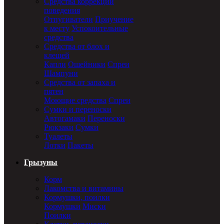
Средства коррекции
поведения
Отпугиватели
Приучение
к месту
Успокоительные
средства
Средства от блох и
клещей
Капли
Ошейники
Спреи
Шампуни
Средства от запаха и
пятен
Моющие средства
Спреи
Сумки и переноски
Автогамаки
Переноски
Рюкзаки
Сумки
Туалеты
Лотки
Пакеты
Грызуны
Корм
Лакомства и витамины
Кормушки, поилки
Кормушки
Миски
Поилки