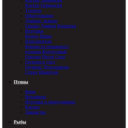
Клетки, переноски
Клетки
Переноски
Туалеты
Оборудование
Домики, лежаки
Гамаки
Домики
Кроватки
Игрушки
Колеса
Шары
Наполнители
Коврик из пенькового
волокна
Кукурузный
Опилки
Песок
Сено
Гигиена и уход
Груминг
Дезодоранты
Спреи
Шампуни
Птицы
Корм
Витамины
Игрушки и оборудование
Клетки
Лакомства
Рыбы