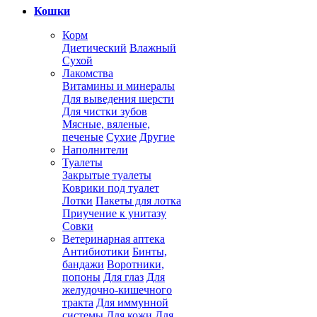
Кошки
Корм
Диетический
Влажный
Сухой
Лакомства
Витамины и минералы
Для выведения шерсти
Для чистки зубов
Мясные, вяленые,
печеные
Сухие
Другие
Наполнители
Туалеты
Закрытые туалеты
Коврики под туалет
Лотки
Пакеты для лотка
Приучение к унитазу
Совки
Ветеринарная аптека
Антибиотики
Бинты,
бандажи
Воротники,
попоны
Для глаз
Для
желудочно-кишечного
тракта
Для иммунной
системы
Для кожи
Для