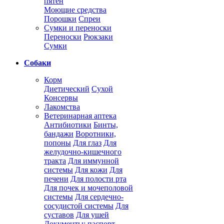
пятен
Моющие средства
Порошки
Спреи
Сумки и переноски
Переноски
Рюкзаки
Сумки
Собаки
Корм
Диетический
Сухой
Консервы
Лакомства
Ветеринарная аптека
Антибиотики
Бинты,
бандажи
Воротники,
попоны
Для глаз
Для
желудочно-кишечного
тракта
Для иммунной
системы
Для кожи
Для
печени
Для полости рта
Для почек и мочеполовой
системы
Для сердечно-
сосудистой системы
Для
суставов
Для ушей
Документы: паспорт,