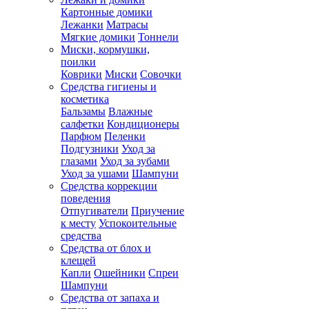
Картонные домики
Лежанки
Матрасы
Мягкие домики
Тоннели
Миски, кормушки,
поилки
Коврики
Миски
Совочки
Средства гигиены и
косметика
Бальзамы
Влажные
салфетки
Кондиционеры
Парфюм
Пеленки
Подгузники
Уход за
глазами
Уход за зубами
Уход за ушами
Шампуни
Средства коррекции
поведения
Отпугиватели
Приучение
к месту
Успокоительные
средства
Средства от блох и
клещей
Капли
Ошейники
Спреи
Шампуни
Средства от запаха и