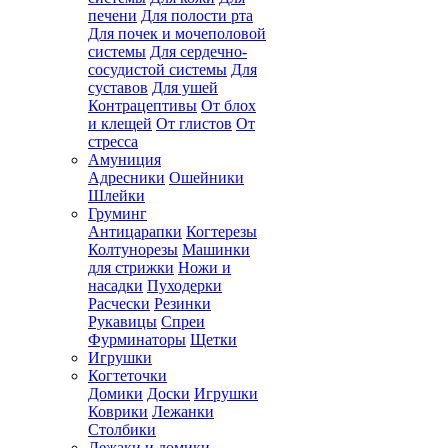
печени
Для полости рта
Для почек и мочеполовой
системы
Для сердечно-
сосудистой системы
Для
суставов
Для ушей
Контрацептивы
От блох
и клещей
От глистов
От
стресса
Амуниция
Адресники
Ошейники
Шлейки
Груминг
Антицарапки
Когтерезы
Колтунорезы
Машинки
для стрижки
Ножи и
насадки
Пуходерки
Расчески
Резинки
Рукавицы
Спреи
Фурминаторы
Щетки
Игрушки
Когтеточки
Домики
Доски
Игрушки
Коврики
Лежанки
Столбики
Лежаки и домики