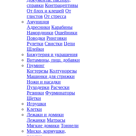
справки
Контрацептивы
От блох и клещей
От
глистов
От стресса
Амуниция
Адресники
Карабины
Намордники
Ошейники
Поводки
Ринговки
Рулетки
Свистки
Цепи
Шлейки
Бижутерия и украшения
Витамины, пищ. добавки
Груминг
Когтерезы
Колтунорезы
Машинки для стрижки
Ножи и насадки
Пуходерки
Расчески
Резинки
Фурминаторы
Щетки
Игрушки
Клетки
Лежаки и домики
Лежанки
Матрасы
Мягкие домики
Тоннели
Миски, кормушки,