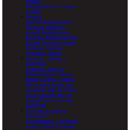
поилки
Коврики
Миски
Поилки
Стойки
Одежда
Бейсболки
Дождевики
Жилетки
Защита от
клещей
Комбинезоны
Костюмы
Майки
Носочки
Платья
Попоны
Рубашки
Сапожки
Свитеры
Футболки
Шапки
Средства гигиены и
косметика
Влажные салфетки
Кондиционеры
Краска
Мыло
Парфюм
Пеленки
Подгузники
Трусы
Уход
за глазами
Уход за зубами
Уход за лапами
Уход за
ушами
Уход за шерстью
Шампуни
Средства коррекции
поведения
Отпугиватели
Приучение
к месту
Успокоительные