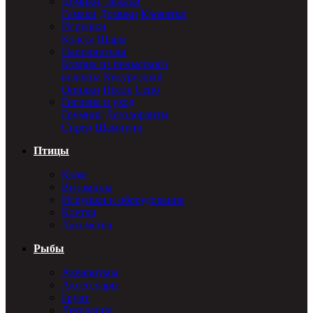
Домики, лежаки
Гамаки
Домики
Кроватки
Игрушки
Колеса
Шары
Наполнители
Коврик из пенькового
волокна
Кукурузный
Опилки
Песок
Сено
Гигиена и уход
Груминг
Дезодоранты
Спреи
Шампуни
Птицы
Корм
Витамины
Игрушки и оборудование
Клетки
Лакомства
Рыбы
Аквариумы
Аксессуары
Грунт
Декорация