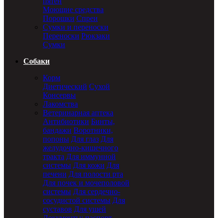
пятен
Моющие средства
Порошки
Спреи
Сумки и переноски
Переноски
Рюкзаки
Сумки
Собаки
Корм
Диетический
Сухой
Консервы
Лакомства
Ветеринарная аптека
Антибиотики
Бинты,
бандажи
Воротники,
попоны
Для глаз
Для
желудочно-кишечного
тракта
Для иммунной
системы
Для кожи
Для
печени
Для полости рта
Для почек и мочеполовой
системы
Для сердечно-
сосудистой системы
Для
суставов
Для ушей
Документы: паспорт,