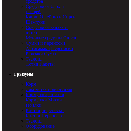
средства
Средства от блох и
клещей
Капли
Ошейники
Спреи
Шампуни
Средства от запаха и
пятен
Моющие средства
Спреи
Сумки и переноски
Автогамаки
Переноски
Рюкзаки
Сумки
Туалеты
Лотки
Пакеты
Грызуны
Корм
Лакомства и витамины
Кормушки, поилки
Кормушки
Миски
Поилки
Клетки, переноски
Клетки
Переноски
Туалеты
Оборудование