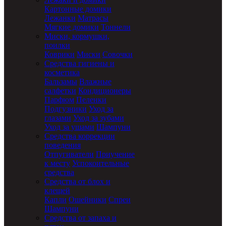
Картонные домики
Лежанки
Матрасы
Мягкие домики
Тоннели
Миски, кормушки,
поилки
Коврики
Миски
Совочки
Средства гигиены и
косметика
Бальзамы
Влажные
салфетки
Кондиционеры
Парфюм
Пеленки
Подгузники
Уход за
глазами
Уход за зубами
Уход за ушами
Шампуни
Средства коррекции
поведения
Отпугиватели
Приучение
к месту
Успокоительные
средства
Средства от блох и
клещей
Капли
Ошейники
Спреи
Шампуни
Средства от запаха и