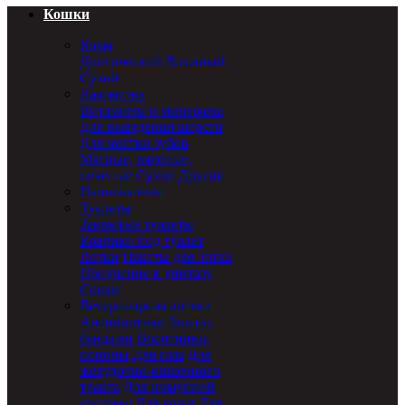
Кошки
Корм
Диетический
Влажный
Сухой
Лакомства
Витамины и минералы
Для выведения шерсти
Для чистки зубов
Мясные, вяленые,
печеные
Сухие
Другие
Наполнители
Туалеты
Закрытые туалеты
Коврики под туалет
Лотки
Пакеты для лотка
Приучение к унитазу
Совки
Ветеринарная аптека
Антибиотики
Бинты,
бандажи
Воротники,
попоны
Для глаз
Для
желудочно-кишечного
тракта
Для иммунной
системы
Для кожи
Для