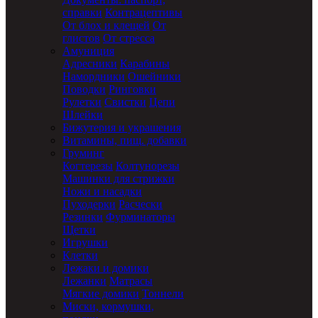
справки
Контрацептивы
От блох и клещей
От
глистов
От стресса
Амуниция
Адресники
Карабины
Намордники
Ошейники
Поводки
Ринговки
Рулетки
Свистки
Цепи
Шлейки
Бижутерия и украшения
Витамины, пищ. добавки
Груминг
Когтерезы
Колтунорезы
Машинки для стрижки
Ножи и насадки
Пуходерки
Расчески
Резинки
Фурминаторы
Щетки
Игрушки
Клетки
Лежаки и домики
Лежанки
Матрасы
Мягкие домики
Тоннели
Миски, кормушки,