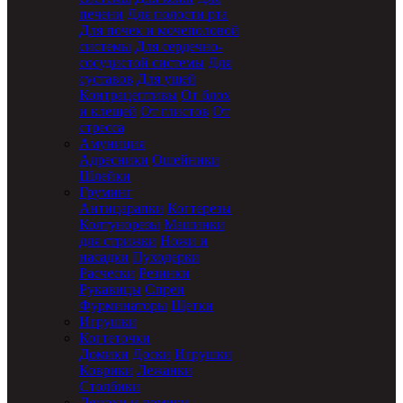
печени
Для полости рта
Для почек и мочеполовой
системы
Для сердечно-
сосудистой системы
Для
суставов
Для ушей
Контрацептивы
От блох
и клещей
От глистов
От
стресса
Амуниция
Адресники
Ошейники
Шлейки
Груминг
Антицарапки
Когтерезы
Колтунорезы
Машинки
для стрижки
Ножи и
насадки
Пуходерки
Расчески
Резинки
Рукавицы
Спреи
Фурминаторы
Щетки
Игрушки
Когтеточки
Домики
Доски
Игрушки
Коврики
Лежанки
Столбики
Лежаки и домики