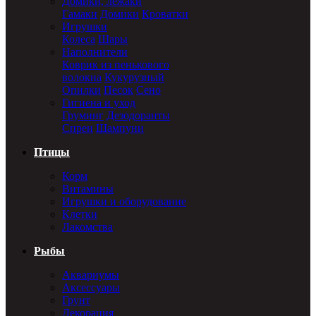
Домики, лежаки
Гамаки
Домики
Кроватки
Игрушки
Колеса
Шары
Наполнители
Коврик из пенькового
волокна
Кукурузный
Опилки
Песок
Сено
Гигиена и уход
Груминг
Дезодоранты
Спреи
Шампуни
Птицы
Корм
Витамины
Игрушки и оборудование
Клетки
Лакомства
Рыбы
Аквариумы
Аксессуары
Грунт
Декорация