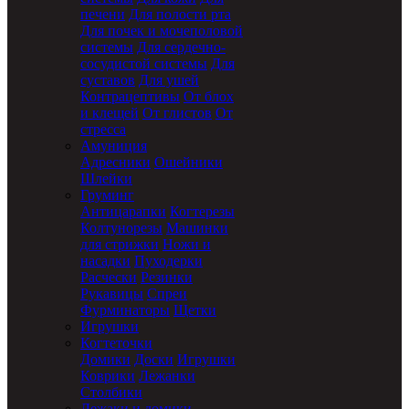
печени
Для полости рта
Для почек и мочеполовой
системы
Для сердечно-
сосудистой системы
Для
суставов
Для ушей
Контрацептивы
От блох
и клещей
От глистов
От
стресса
Амуниция
Адресники
Ошейники
Шлейки
Груминг
Антицарапки
Когтерезы
Колтунорезы
Машинки
для стрижки
Ножи и
насадки
Пуходерки
Расчески
Резинки
Рукавицы
Спреи
Фурминаторы
Щетки
Игрушки
Когтеточки
Домики
Доски
Игрушки
Коврики
Лежанки
Столбики
Лежаки и домики