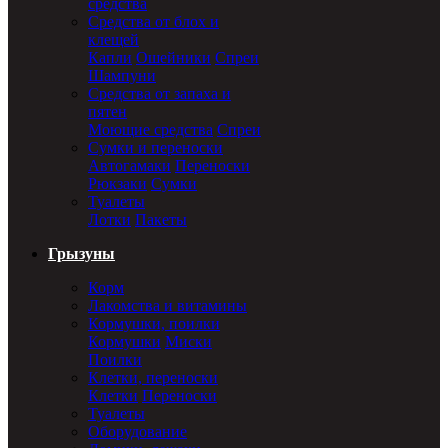
средства
Средства от блох и
клещей
Капли
Ошейники
Спреи
Шампуни
Средства от запаха и
пятен
Моющие средства
Спреи
Сумки и переноски
Автогамаки
Переноски
Рюкзаки
Сумки
Туалеты
Лотки
Пакеты
Грызуны
Корм
Лакомства и витамины
Кормушки, поилки
Кормушки
Миски
Поилки
Клетки, переноски
Клетки
Переноски
Туалеты
Оборудование