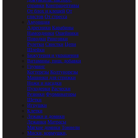
справки
Контрацептивы
От блох и клещей
От
глистов
От стресса
Амуниция
Адресники
Карабины
Намордники
Ошейники
Поводки
Ринговки
Рулетки
Свистки
Цепи
Шлейки
Бижутерия и украшения
Витамины, пищ. добавки
Груминг
Когтерезы
Колтунорезы
Машинки для стрижки
Ножи и насадки
Пуходерки
Расчески
Резинки
Фурминаторы
Щетки
Игрушки
Клетки
Лежаки и домики
Лежанки
Матрасы
Мягкие домики
Тоннели
Миски, кормушки,