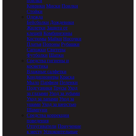
поилки
Коврики
Миски
Поилки
Стойки
Одежда
Бейсболки
Дождевики
Жилетки
Защита от
клещей
Комбинезоны
Костюмы
Майки
Носочки
Платья
Попоны
Рубашки
Сапожки
Свитеры
Футболки
Шапки
Средства гигиены и
косметика
Влажные салфетки
Кондиционеры
Краска
Мыло
Парфюм
Пеленки
Подгузники
Трусы
Уход
за глазами
Уход за зубами
Уход за лапами
Уход за
ушами
Уход за шерстью
Шампуни
Средства коррекции
поведения
Отпугиватели
Приучение
к месту
Успокоительные