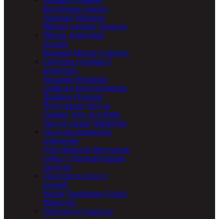
Картонные домики
Лежанки
Матрасы
Мягкие домики
Тоннели
Миски, кормушки,
поилки
Коврики
Миски
Совочки
Средства гигиены и
косметика
Бальзамы
Влажные
салфетки
Кондиционеры
Парфюм
Пеленки
Подгузники
Уход за
глазами
Уход за зубами
Уход за ушами
Шампуни
Средства коррекции
поведения
Отпугиватели
Приучение
к месту
Успокоительные
средства
Средства от блох и
клещей
Капли
Ошейники
Спреи
Шампуни
Средства от запаха и