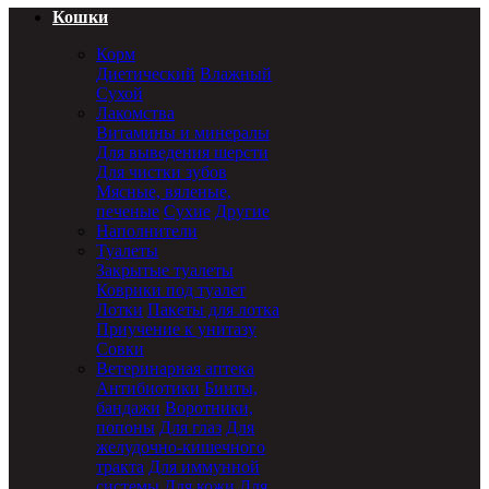
Кошки
Корм
Диетический
Влажный
Сухой
Лакомства
Витамины и минералы
Для выведения шерсти
Для чистки зубов
Мясные, вяленые,
печеные
Сухие
Другие
Наполнители
Туалеты
Закрытые туалеты
Коврики под туалет
Лотки
Пакеты для лотка
Приучение к унитазу
Совки
Ветеринарная аптека
Антибиотики
Бинты,
бандажи
Воротники,
попоны
Для глаз
Для
желудочно-кишечного
тракта
Для иммунной
системы
Для кожи
Для