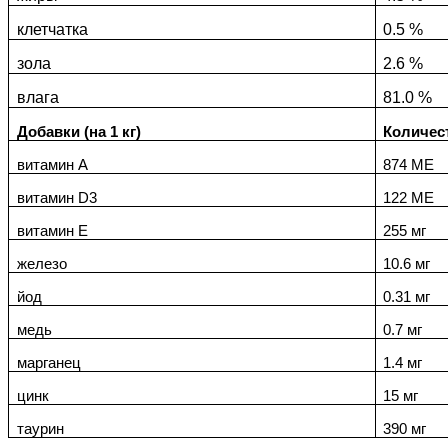
клетчатка
0.5 %
зола
2.6 %
влага
81.0 %
Добавки (на 1 кг)
Количес
витамин А
874 МЕ
витамин D3
122 МЕ
витамин E
255 мг
железо
10.6 мг
йод
0.31 мг
медь
0.7 мг
марганец
1.4 мг
цинк
15 мг
таурин
390 мг