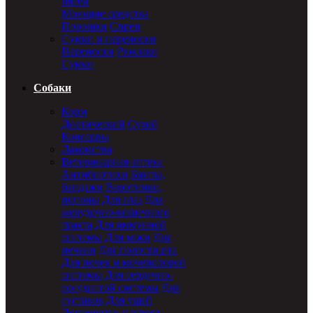
пятен
Моющие средства
Порошки
Спреи
Сумки и переноски
Переноски
Рюкзаки
Сумки
Собаки
Корм
Диетический
Сухой
Консервы
Лакомства
Ветеринарная аптека
Антибиотики
Бинты,
бандажи
Воротники,
попоны
Для глаз
Для
желудочно-кишечного
тракта
Для иммунной
системы
Для кожи
Для
печени
Для полости рта
Для почек и мочеполовой
системы
Для сердечно-
сосудистой системы
Для
суставов
Для ушей
Документы: паспорт,