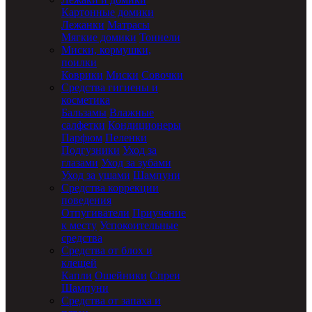
Картонные домики
Лежанки
Матрасы
Мягкие домики
Тоннели
Миски, кормушки,
поилки
Коврики
Миски
Совочки
Средства гигиены и
косметика
Бальзамы
Влажные
салфетки
Кондиционеры
Парфюм
Пеленки
Подгузники
Уход за
глазами
Уход за зубами
Уход за ушами
Шампуни
Средства коррекции
поведения
Отпугиватели
Приучение
к месту
Успокоительные
средства
Средства от блох и
клещей
Капли
Ошейники
Спреи
Шампуни
Средства от запаха и