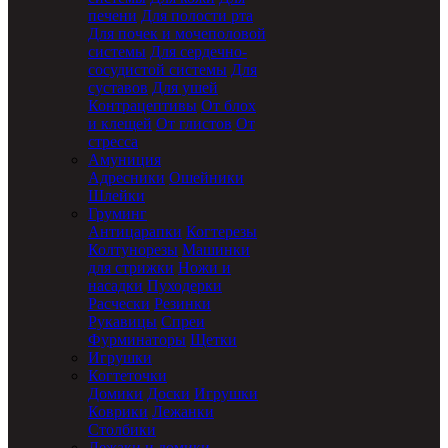
печени
Для полости рта
Для почек и мочеполовой
системы
Для сердечно-
сосудистой системы
Для
суставов
Для ушей
Контрацептивы
От блох
и клещей
От глистов
От
стресса
Амуниция
Адресники
Ошейники
Шлейки
Груминг
Антицарапки
Когтерезы
Колтунорезы
Машинки
для стрижки
Ножи и
насадки
Пуходерки
Расчески
Резинки
Рукавицы
Спреи
Фурминаторы
Щетки
Игрушки
Когтеточки
Домики
Доски
Игрушки
Коврики
Лежанки
Столбики
Лежаки и домики