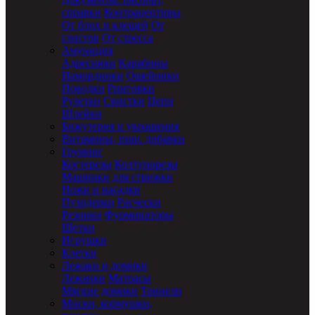
справки
Контрацептивы
От блох и клещей
От
глистов
От стресса
Амуниция
Адресники
Карабины
Намордники
Ошейники
Поводки
Ринговки
Рулетки
Свистки
Цепи
Шлейки
Бижутерия и украшения
Витамины, пищ. добавки
Груминг
Когтерезы
Колтунорезы
Машинки для стрижки
Ножи и насадки
Пуходерки
Расчески
Резинки
Фурминаторы
Щетки
Игрушки
Клетки
Лежаки и домики
Лежанки
Матрасы
Мягкие домики
Тоннели
Миски, кормушки,