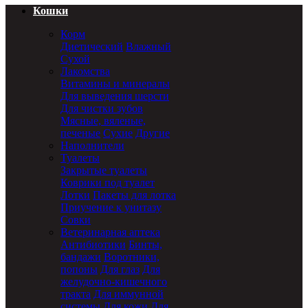
Кошки
Корм
Диетический
Влажный
Сухой
Лакомства
Витамины и минералы
Для выведения шерсти
Для чистки зубов
Мясные, вяленые,
печеные
Сухие
Другие
Наполнители
Туалеты
Закрытые туалеты
Коврики под туалет
Лотки
Пакеты для лотка
Приучение к унитазу
Совки
Ветеринарная аптека
Антибиотики
Бинты,
бандажи
Воротники,
попоны
Для глаз
Для
желудочно-кишечного
тракта
Для иммунной
системы
Для кожи
Для