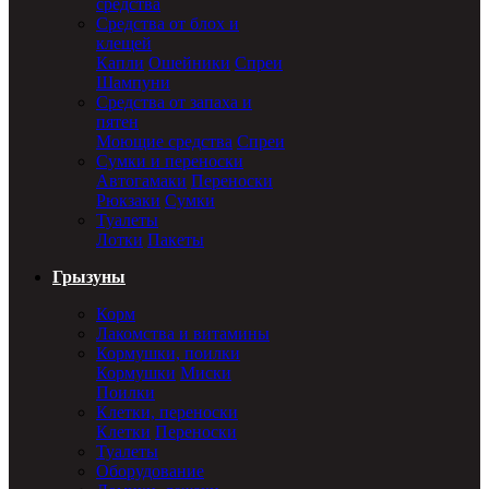
средства
Средства от блох и
клещей
Капли
Ошейники
Спреи
Шампуни
Средства от запаха и
пятен
Моющие средства
Спреи
Сумки и переноски
Автогамаки
Переноски
Рюкзаки
Сумки
Туалеты
Лотки
Пакеты
Грызуны
Корм
Лакомства и витамины
Кормушки, поилки
Кормушки
Миски
Поилки
Клетки, переноски
Клетки
Переноски
Туалеты
Оборудование