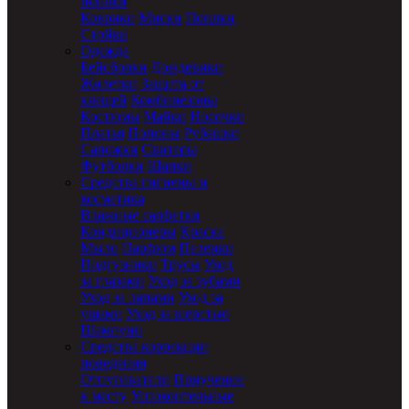
поилки
Коврики
Миски
Поилки
Стойки
Одежда
Бейсболки
Дождевики
Жилетки
Защита от
клещей
Комбинезоны
Костюмы
Майки
Носочки
Платья
Попоны
Рубашки
Сапожки
Свитеры
Футболки
Шапки
Средства гигиены и
косметика
Влажные салфетки
Кондиционеры
Краска
Мыло
Парфюм
Пеленки
Подгузники
Трусы
Уход
за глазами
Уход за зубами
Уход за лапами
Уход за
ушами
Уход за шерстью
Шампуни
Средства коррекции
поведения
Отпугиватели
Приучение
к месту
Успокоительные