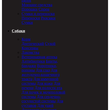
пятен
Моющие средства
Порошки
Спреи
Сумки и переноски
Переноски
Рюкзаки
Сумки
Собаки
Корм
Диетический
Сухой
Консервы
Лакомства
Ветеринарная аптека
Антибиотики
Бинты,
бандажи
Воротники,
попоны
Для глаз
Для
желудочно-кишечного
тракта
Для иммунной
системы
Для кожи
Для
печени
Для полости рта
Для почек и мочеполовой
системы
Для сердечно-
сосудистой системы
Для
суставов
Для ушей
Документы: паспорт,