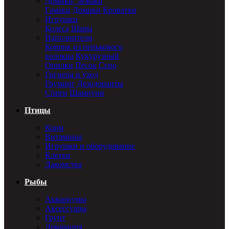
Домики, лежаки
Гамаки
Домики
Кроватки
Игрушки
Колеса
Шары
Наполнители
Коврик из пенькового
волокна
Кукурузный
Опилки
Песок
Сено
Гигиена и уход
Груминг
Дезодоранты
Спреи
Шампуни
Птицы
Корм
Витамины
Игрушки и оборудование
Клетки
Лакомства
Рыбы
Аквариумы
Аксессуары
Грунт
Декорация